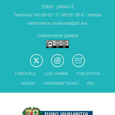
20800 - ZARAUTZ
Telefonoa: 943 89 00 17 / 943 81 38 41 | Helbide
elektronikoa: urolakosta@ukt.eus
Codesyntaxek garatua
HONI BURUZ
LEGE OHARRA
PUBLIZITATEA
ARAUAK
HARREMANETARAKO
RSS
Babesleak