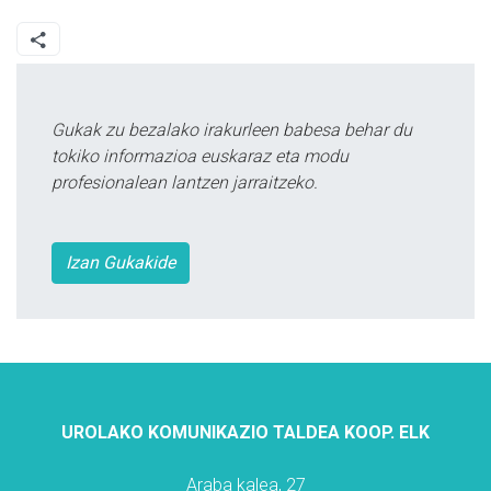
Gukak zu bezalako irakurleen babesa behar du
tokiko informazioa euskaraz eta modu
profesionalean lantzen jarraitzeko.
Izan Gukakide
UROLAKO KOMUNIKAZIO TALDEA KOOP. ELK
Araba kalea, 27