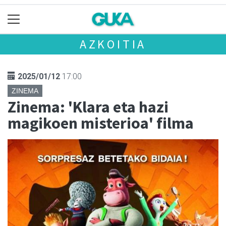
AZKOITIA
2025/01/12
17:00
ZINEMA
Zinema: 'Klara eta hazi
magikoen misterioa' filma