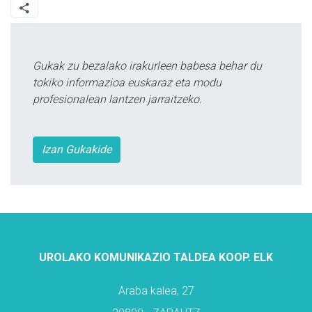
Gukak zu bezalako irakurleen babesa behar du
tokiko informazioa euskaraz eta modu
profesionalean lantzen jarraitzeko.
Izan Gukakide
UROLAKO KOMUNIKAZIO TALDEA KOOP. ELK
Araba kalea, 27