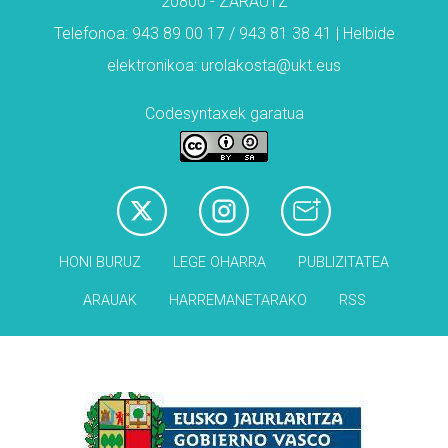
20800 - ZARAUTZ
Telefonoa: 943 89 00 17 / 943 81 38 41 | Helbide
elektronikoa: urolakosta@ukt.eus
Codesyntaxek garatua
HONI BURUZ
LEGE OHARRA
PUBLIZITATEA
ARAUAK
HARREMANETARAKO
RSS
Babesleak