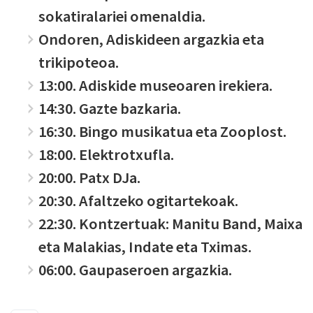
sokatiralariei omenaldia.
Ondoren, Adiskideen argazkia eta
trikipoteoa.
13:00. Adiskide museoaren irekiera.
14:30. Gazte bazkaria.
16:30. Bingo musikatua eta Zooplost.
18:00. Elektrotxufla.
20:00. Patx DJa.
20:30. Afaltzeko ogitartekoak.
22:30. Kontzertuak: Manitu Band, Maixa
eta Malakias, Indate eta Tximas.
06:00. Gaupaseroen argazkia.