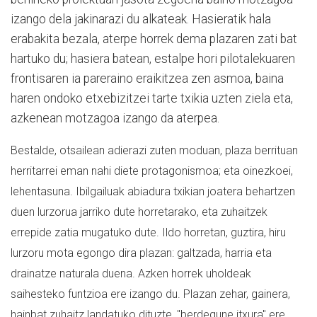
izango dela jakinarazi du alkateak. Hasieratik hala
erabakita bezala, aterpe horrek dema plazaren zati bat
hartuko du; hasiera batean, estalpe hori pilotalekuaren
frontisaren ia pareraino eraikitzea zen asmoa, baina
haren ondoko etxebizitzei tarte txikia uzten ziela eta,
azkenean motzagoa izango da aterpea.
Bestalde, otsailean adierazi zuten moduan, plaza berrituan
herritarrei eman nahi diete protagonismoa; eta oinezkoei,
lehentasuna. Ibilgailuak abiadura txikian joatera behartzen
duen lurzorua jarriko dute horretarako, eta zuhaitzek
errepide zatia mugatuko dute. Ildo horretan, guztira, hiru
lurzoru mota egongo dira plazan: galtzada, harria eta
drainatze naturala duena. Azken horrek uholdeak
saihesteko funtzioa ere izango du. Plazan zehar, gainera,
hainbat zuhaitz landatuko dituzte, "berdegune itxura" ere