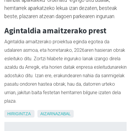
hainbat aparkaleku "ordenatu" egingo ditu udalak,
herritarrek aparkatzeko lekua izan dezaten, besteak
beste, plazaren atzean dagoen parkearen inguruan.
Agintaldia amaitzerako prest
Agintaldia amaitzerako proiektua eginda egotea da
udalaren asmoa, eta horretarako, 2026aren hasieran obrak
esleituko ditu. Zortzi hilabete inguruko lanak izango direla
azaldu du Arregik, eta horien datak enpresa esleitudunarekin
adostuko ditu. Izan ere, erakundearen nahia da sanmigelak
pasatu ondoren hastea obrak; hau da, datorren urteko
urrian, jakitun baita festetan herritarren bilgune izaten dela
plaza.
HIRIGINTZA
AIZARNAZABAL