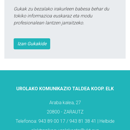
Gukak zu bezalako irakurleen babesa behar du
tokiko informazioa euskaraz eta modu
profesionalean lantzen jarraitzeko.
Izan Gukakide
UROLAKO KOMUNIKAZIO TALDEA KOOP. ELK
Araba kalea, 27
20800 - ZARAUTZ
Telefonoa: 943 89 00 17 / 943 81 38 41 | Helbide