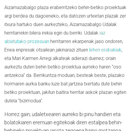
Aizarnazabalgo plaza eraberritzeko behin-betiko proiektuak
argi berdea du dagoeneko, eta datozen urteetan plazak zer
itxura hartuko duen aurkezteko, Aizarnazabalgo Udalak
herritarrekin bilera irekia egin du berriki. Udalak
iaz
abiatutako prozesuan
herritarren ekarpenak jaso ondoren,
Enea enpresak otsailean jakinarazi zituen
lehen erabakiak
,
eta Mari Karmen Arregi alkateak adierazi duenez, orain
aurkeztu duten behin betiko proiektua aurreko haren "oso
antzekoa" da. Berrikuntza moduan, besteak beste, plazako
hormaren aurka banku luze bat jartzea txertatu dute behin
betiko proiektuan, jakitun baitira herritar askok plazan egiten
dutela "bizimodua".
Horrez gain, udaletxearen aurreko bi pinu handien eta
bolatokiaren eremuan egitekoak diren estalpea behin-
behineko proiektuan jasota zegoena baino motzagoa