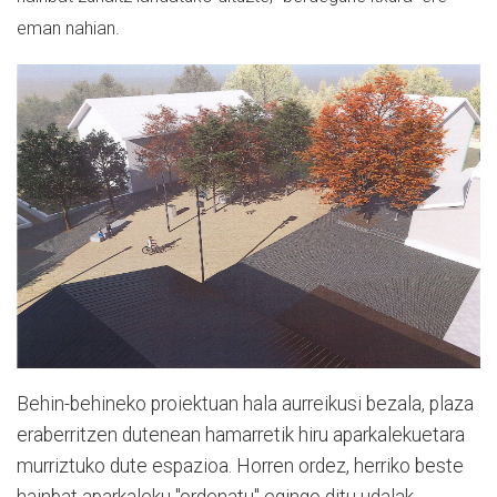
eman nahian.
Behin-behineko proiektuan hala aurreikusi bezala, plaza
eraberritzen dutenean hamarretik hiru aparkalekuetara
murriztuko dute espazioa. Horren ordez, herriko beste