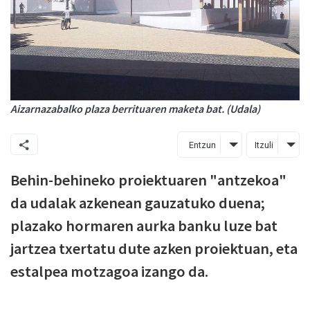
Aizarnazabalko plaza berrituaren maketa bat. (Udala)
Entzun
Itzuli
Behin-behineko proiektuaren "antzekoa"
da udalak azkenean gauzatuko duena;
plazako hormaren aurka banku luze bat
jartzea txertatu dute azken proiektuan, eta
estalpea motzagoa izango da.