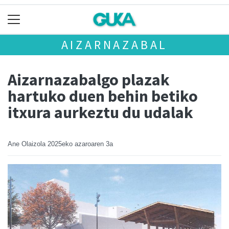
AIZARNAZABAL
Aizarnazabalgo plazak
hartuko duen behin betiko
itxura aurkeztu du udalak
Ane Olaizola
2025eko azaroaren 3a