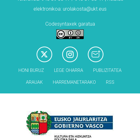
elektronikoa: urolakosta@ukt.eus
Codesyntaxek garatua
HONI BURUZ
LEGE OHARRA
PUBLIZITATEA
ARAUAK
HARREMANETARAKO
RSS
Babesleak