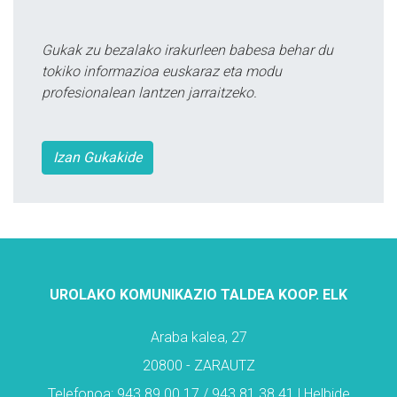
Gukak zu bezalako irakurleen babesa behar du
tokiko informazioa euskaraz eta modu
profesionalean lantzen jarraitzeko.
Izan Gukakide
UROLAKO KOMUNIKAZIO TALDEA KOOP. ELK
Araba kalea, 27
20800 - ZARAUTZ
Telefonoa: 943 89 00 17 / 943 81 38 41 | Helbide