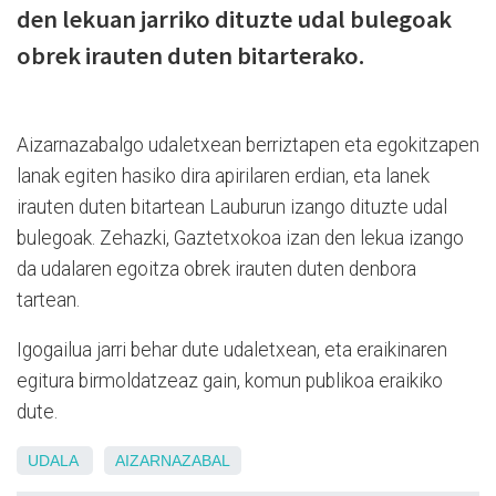
den lekuan jarriko dituzte udal bulegoak
obrek irauten duten bitarterako.
Aizarnazabalgo udaletxean berriztapen eta egokitzapen
lanak egiten hasiko dira apirilaren erdian, eta lanek
irauten duten bitartean Lauburun izango dituzte udal
bulegoak. Zehazki, Gaztetxokoa izan den lekua izango
da udalaren egoitza obrek irauten duten denbora
tartean.
Igogailua jarri behar dute udaletxean, eta eraikinaren
egitura birmoldatzeaz gain, komun publikoa eraikiko
dute.
UDALA
AIZARNAZABAL