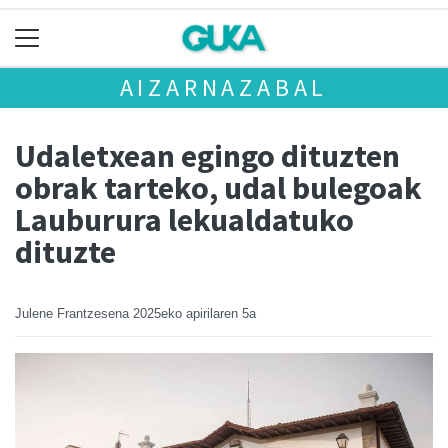
AIZARNAZABAL
Udaletxean egingo dituzten
obrak tarteko, udal bulegoak
Lauburura lekualdatuko
dituzte
Julene Frantzesena
2025eko apirilaren 5a