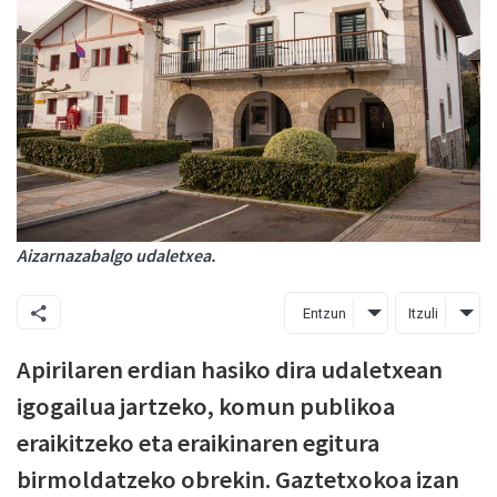
Aizarnazabalgo udaletxea.
Entzun
Itzuli
Apirilaren erdian hasiko dira udaletxean
igogailua jartzeko, komun publikoa
eraikitzeko eta eraikinaren egitura
birmoldatzeko obrekin. Gaztetxokoa izan