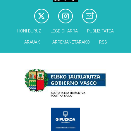
HONI BURUZ
LEGE OHARRA
PUBLIZITATEA
ARAUAK
HARREMANETARAKO
RSS
Babesleak