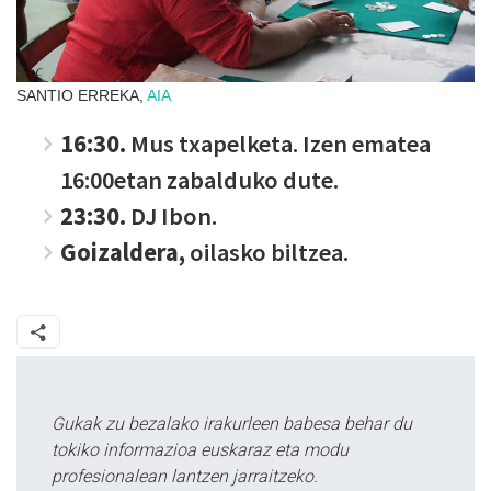
SANTIO ERREKA,
AIA
16:30.
Mus txapelketa. Izen ematea
16:00etan zabalduko dute.
23:30.
DJ Ibon.
Goizaldera,
oilasko biltzea.
Gukak zu bezalako irakurleen babesa behar du
tokiko informazioa euskaraz eta modu
profesionalean lantzen jarraitzeko.