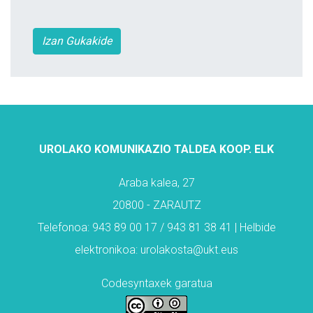
Izan Gukakide
UROLAKO KOMUNIKAZIO TALDEA KOOP. ELK
Araba kalea, 27
20800 - ZARAUTZ
Telefonoa: 943 89 00 17 / 943 81 38 41 | Helbide
elektronikoa: urolakosta@ukt.eus
Codesyntaxek garatua