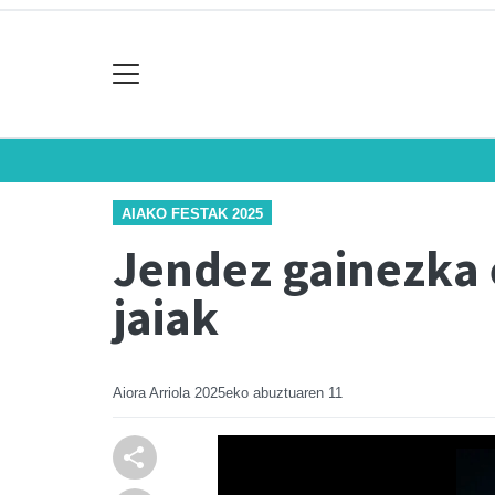
AIAKO FESTAK 2025
Jendez gainezka e
jaiak
Aiora Arriola
2025eko abuztuaren 11