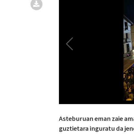
Asteburuan eman zaie amaie
guztietara inguratu da jen