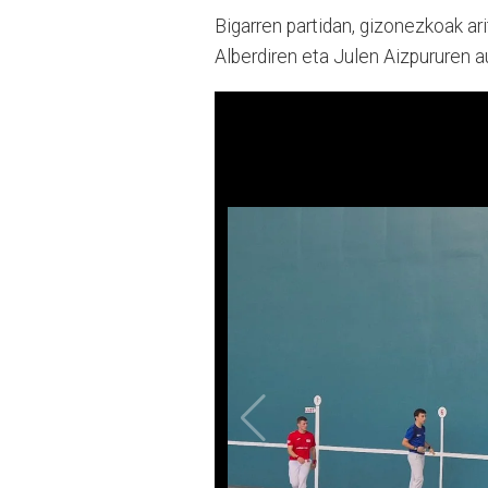
Bigarren partidan, gizonezkoak ar
Alberdiren eta Julen Aizpururen au