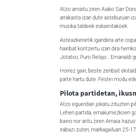
Atzo amaitu ziren Aiako San Donat
arrakasta izan dute asteburuan iz
musika taldeek eskainitakoek.
Asteazkenetik igandera arte ospat
hainbat kontzertu izan dira herrik
Jotatxo, Puro Relajo... Emanaldi 
Horrez gain, beste zenbait ekitaldi
parte hartu dute. Festei modu ed
Pilota partidetan, ikus
Atzo eguerdian jokatu zituzten pil
Lehen partida, emakumezkoen go
baino nor aritu ziren Amaia Irazu
irabazi zuten, markagailuan 25-17