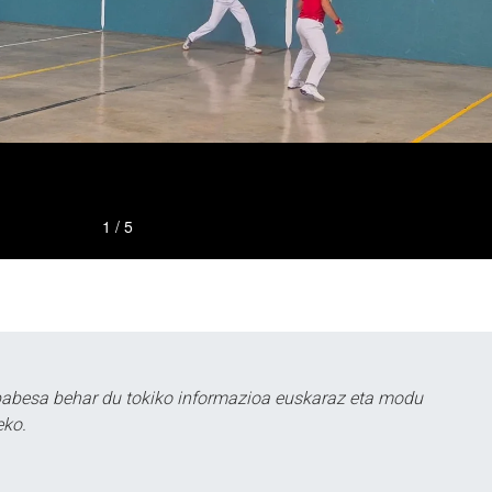
babesa behar du tokiko informazioa euskaraz eta modu
eko.