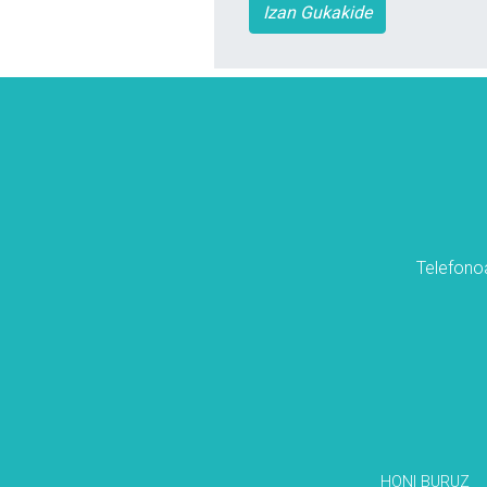
Izan Gukakide
Telefonoa
HONI BURUZ