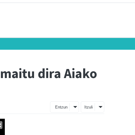
maitu dira Aiako
Entzun
Itzuli