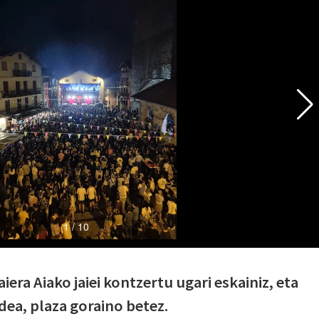
ra Aiako jaiei kontzertu ugari eskainiz, eta
dea, plaza goraino betez.