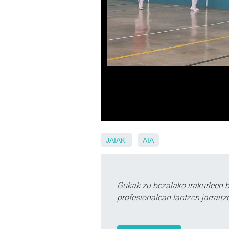
JAIAK
AIA
Gukak zu bezalako irakurleen 
profesionalean lantzen jarraitz