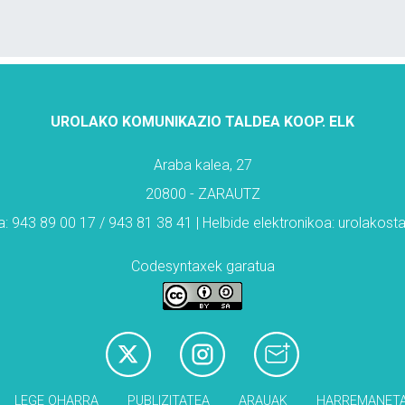
UROLAKO KOMUNIKAZIO TALDEA KOOP. ELK
Araba kalea, 27
20800 - ZARAUTZ
: 943 89 00 17 / 943 81 38 41 | Helbide elektronikoa: urolakos
Codesyntaxek garatua
LEGE OHARRA
PUBLIZITATEA
ARAUAK
HARREMANET