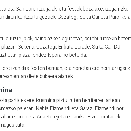
o eta San Lorentzo jaiak, eta festek bezalaxe, izugarrizko
an diren kontzertu guztiek; Gozategi, Su ta Gar eta Puro Rela
u dituzte jaiak, baina azken egunetan, asteburuarekin batera
o plazan: Sukena, Gozategi, Enbata Lorade, Su ta Gar, DJ
guztietan plaza jendez leporaino bete da.
 ere izan dira festen barruan, eta horietan ere herritar ugarik
errean eman diete bukaera aiarrek.
mina
ota partidek ere ikusmina piztu zuten herritarren artean.
mazko paletan, Nahia Eizmendi eta Garazi Eizmendi nor
stabarrenaren eta Ana Kerejetaren aurka. Eizmenditarrek
 nagusituta.