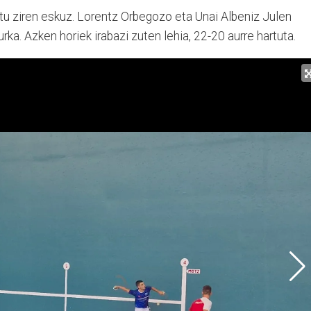
itu ziren eskuz. Lorentz Orbegozo eta Unai Albeniz Julen
rka. Azken horiek irabazi zuten lehia, 22-20 aurre hartuta.