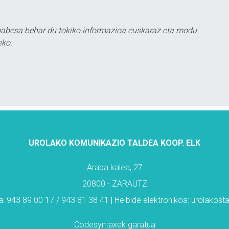
babesa behar du tokiko informazioa euskaraz eta modu
eko.
UROLAKO KOMUNIKAZIO TALDEA KOOP. ELK
Araba kalea, 27
20800 - ZARAUTZ
: 943 89 00 17 / 943 81 38 41 | Helbide elektronikoa: urolakos
Codesyntaxek garatua