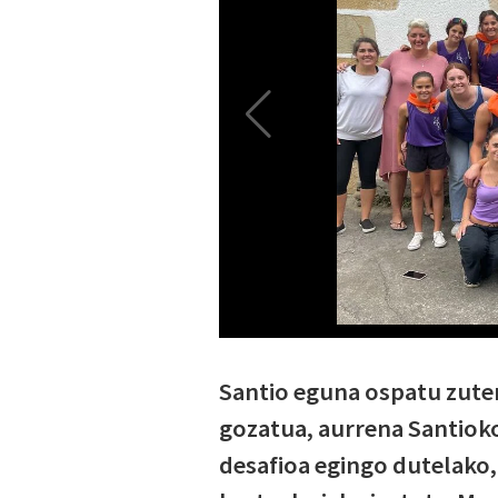
Santio eguna ospatu zuten
gozatua, aurrena Santioko
desafioa egingo dutelako, e