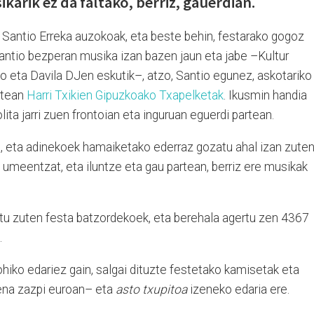
ikarik ez da faltako, berriz, gauerdian.
a Santio Erreka auzokoak, eta beste behin, festarako gogoz
 Santio bezperan musika izan bazen jaun eta jabe –Kultur
 eta Davila DJen eskutik–, atzo, Santio egunez, askotariko
rtean
Harri Txikien Gipuzkoako Txapelketak
. Ikusmin handia
lita jarri zuen frontoian eta inguruan eguerdi partean.
, eta adinekoek hamaiketako ederraz gozatu ahal izan zuten
n umeentzat, eta iluntze eta gau partean, berriz ere musikak
tu zuten festa batzordekoek, eta berehala agertu zen 4367
.
hiko edariez gain, salgai dituzte festetako kamisetak eta
zena zazpi euroan– eta
asto txupitoa
izeneko edaria ere.