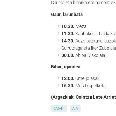
Gaurko eta biharko ere hainbat e
Gaur, larunbata
10:30.
Meza.
11:30.
Santioko, Ortzaikako 
14:30.
Auzo bazkaria, auzoko
Gurrutxaga eta Iker Zubeldia 
00:00.
Abiba Diskojaia.
Bihar, igandea
12:00.
Ume jolasak.
16:30.
Mus txapelketa.
(Argazkiak: Onintza Lete Arriet
JAIAK
AIA