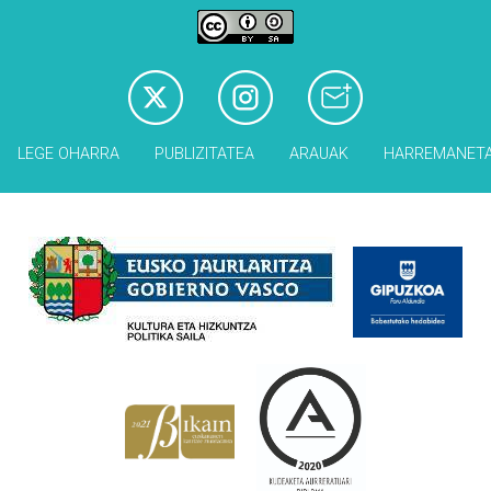
LEGE OHARRA
PUBLIZITATEA
ARAUAK
HARREMANET
Babesleak