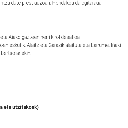
kintza dute prest auzoan. Hondakoa da egitaraua:
eta Aiako gazteen herri kirol desafioa.
en eskutik, Alaitz eta Garazik alaituta eta Larrume, Iñaki
bertsolariekin.
a eta utzitakoak)