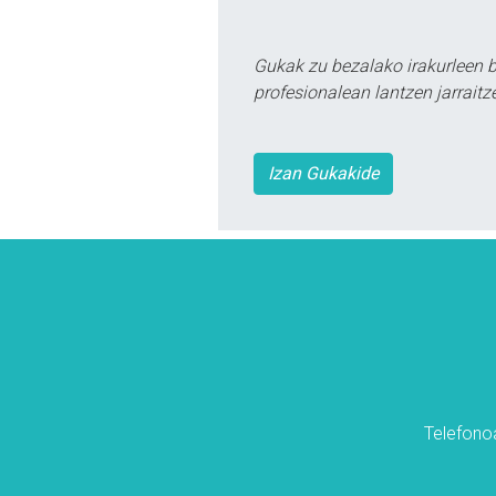
Gukak zu bezalako irakurleen 
profesionalean lantzen jarraitz
Izan Gukakide
Telefonoa