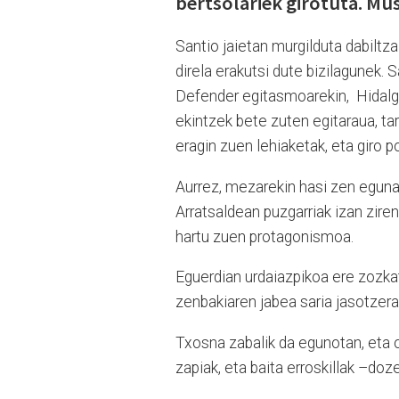
bertsolariek girotuta. Mus
Santio jaietan murgilduta dabiltz
direla erakutsi dute bizilagunek.
Defender egitasmoarekin, Hidalgo
ekintzek bete zuten egitaraua, ta
eragin zuen lehiaketak, eta giro po
Aurrez, mezarekin hasi zen eguna
Arratsaldean puzgarriak izan zire
hartu zuen protagonismoa.
Eguerdian urdaiazpikoa ere zozka
zenbakiaren jabea saria jasotzera
Txosna zabalik da egunotan, eta o
zapiak, eta baita erroskillak –do