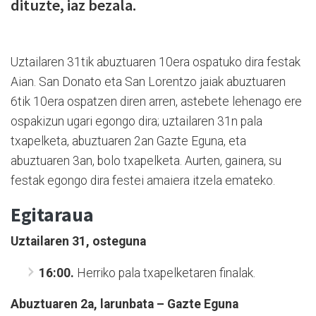
dituzte, iaz bezala.
Uztailaren 31tik abuztuaren 10era ospatuko dira festak
Aian. San Donato eta San Lorentzo jaiak abuztuaren
6tik 10era ospatzen diren arren, astebete lehenago ere
ospakizun ugari egongo dira; uztailaren 31n pala
txapelketa, abuztuaren 2an Gazte Eguna, eta
abuztuaren 3an, bolo txapelketa. Aurten, gainera, su
festak egongo dira festei amaiera itzela emateko.
Egitaraua
Uztailaren 31, osteguna
16:00.
Herriko pala txapelketaren finalak.
Abuztuaren 2a, larunbata – Gazte Eguna