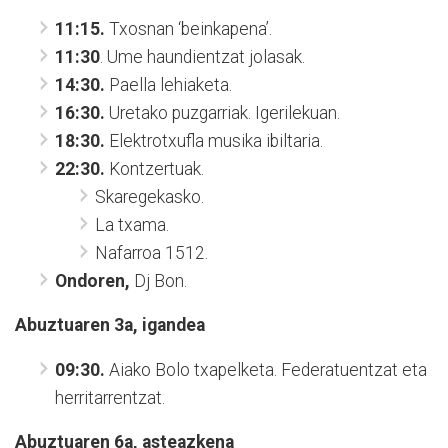
11:15.
Txosnan ‘beinkapena’.
11:30
. Ume haundientzat jolasak.
14:30.
Paella lehiaketa.
16:30.
Uretako puzgarriak. Igerilekuan.
18:30.
Elektrotxufla musika ibiltaria.
22:30.
Kontzertuak.
Skaregekasko.
La txama.
Nafarroa 1512.
Ondoren,
Dj Bon.
Abuztuaren 3a, igandea
09:30.
Aiako Bolo txapelketa. Federatuentzat eta
herritarrentzat.
Abuztuaren 6a, asteazkena