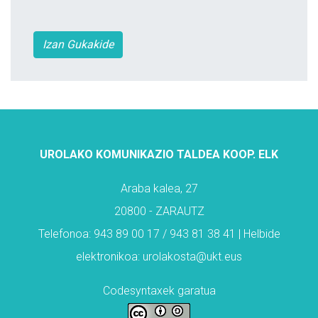
Izan Gukakide
UROLAKO KOMUNIKAZIO TALDEA KOOP. ELK
Araba kalea, 27
20800 - ZARAUTZ
Telefonoa: 943 89 00 17 / 943 81 38 41 | Helbide
elektronikoa: urolakosta@ukt.eus
Codesyntaxek garatua