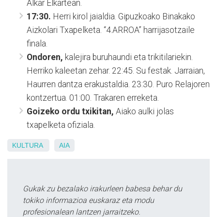
Alkar Elkartean.
17:30.
Herri kirol jaialdia. Gipuzkoako Binakako
Aizkolari Txapelketa. “4.ARROA” harrijasotzaile
finala.
Ondoren,
kalejira buruhaundi eta trikitilariekin.
Herriko kaleetan zehar. 22:45. Su festak. Jarraian,
Haurren dantza erakustaldia. 23:30. Puro Relajoren
kontzertua. 01:00. Trakaren erreketa.
Goizeko ordu txikitan,
Aiako aulki jolas
txapelketa ofiziala.
KULTURA
AIA
Gukak zu bezalako irakurleen babesa behar du
tokiko informazioa euskaraz eta modu
profesionalean lantzen jarraitzeko.