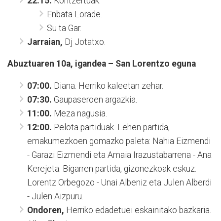
22:15.
Kontzertuak.
Enbata Lorade.
Su ta Gar.
Jarraian,
Dj Jotatxo.
Abuztuaren 10a, igandea – San Lorentzo eguna
07:00.
Diana. Herriko kaleetan zehar.
07:30.
Gaupaseroen argazkia.
11:00.
Meza nagusia.
12:00.
Pelota partiduak. Lehen partida,
emakumezkoen gomazko paleta: Nahia Eizmendi
- Garazi Eizmendi eta Amaia Irazustabarrena - Ana
Kerejeta. Bigarren partida, gizonezkoak eskuz:
Lorentz Orbegozo - Unai Albeniz eta Julen Alberdi
- Julen Aizpuru.
Ondoren,
Herriko edadetuei eskainitako bazkaria.