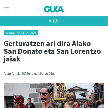
AIA
AIAKO FESTAK 2025
Gerturatzen ari dira Aiako
San Donato eta San Lorentzo
jaiak
Aiora Arriola
2025eko uztailaren 25a