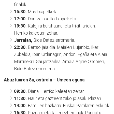
finalak.
15:30.
Mus txapelketa.
17:00.
Dantza suelto txapelketa.
19:30.
Kalejira buruhaundi eta trikitilariekin.
Herriko kaleetan zehar.
Jarraian,
Bide Batez erromeria.
22:30.
Bertso jaialdia. Maialen Lujanbio, Iker
Zubeldia, Iban Urdanagrin, Andoni Egaña eta Alaia
Martinekin. Gai jartzailea: Amaia Agirre Ondoren,
Bide Batez erromeria.
Abuztuaren 8a, ostirala – Umeen eguna
09:30.
Diana. Herriko kaleetan zehar.
11:30.
Haur eta gazteentzako jolasak. Plazan.
14:00.
Familien bazkaria. Euskal Parrilaren eskutik.
16:30.
Puzgarri eta tailer ezberdinak. Panpotx