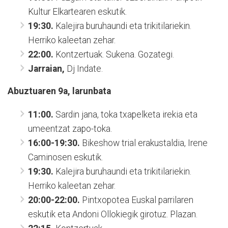
Kultur Elkartearen eskutik.
19:30.
Kalejira buruhaundi eta trikitilariekin.
Herriko kaleetan zehar.
22:00.
Kontzertuak. Sukena. Gozategi.
Jarraian,
Dj Indate.
Abuztuaren 9a, larunbata
11:00.
Sardin jana, toka txapelketa irekia eta
umeentzat zapo-toka.
16:00-19:30.
Bikeshow trial erakustaldia, Irene
Caminosen eskutik.
19:30.
Kalejira buruhaundi eta trikitilariekin.
Herriko kaleetan zehar.
20:00-22:00.
Pintxopotea Euskal parrilaren
eskutik eta Andoni Ollokiegik girotuz. Plazan.