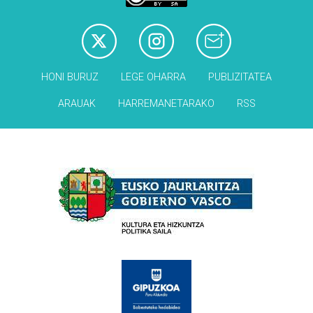
HONI BURUZ
LEGE OHARRA
PUBLIZITATEA
ARAUAK
HARREMANETARAKO
RSS
Babesleak