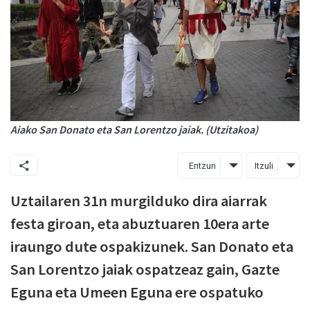
Aiako San Donato eta San Lorentzo jaiak. (Utzitakoa)
Entzun
Itzuli
Uztailaren 31n murgilduko dira aiarrak
festa giroan, eta abuztuaren 10era arte
iraungo dute ospakizunek. San Donato eta
San Lorentzo jaiak ospatzeaz gain, Gazte
Eguna eta Umeen Eguna ere ospatuko