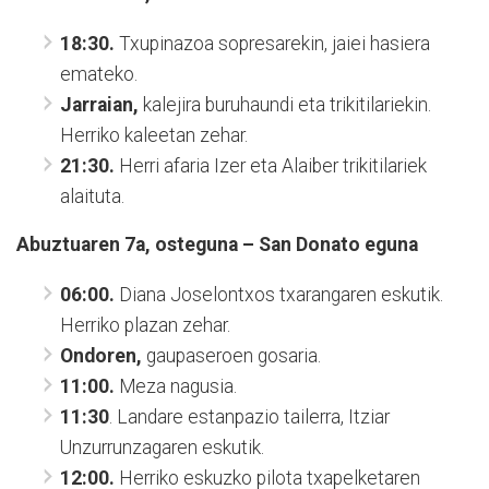
18:30.
Txupinazoa sopresarekin, jaiei hasiera
emateko.
Jarraian,
kalejira buruhaundi eta trikitilariekin.
Herriko kaleetan zehar.
21:30.
Herri afaria Izer eta Alaiber trikitilariek
alaituta.
Abuztuaren 7a, osteguna – San Donato eguna
06:00.
Diana Joselontxos txarangaren eskutik.
Herriko plazan zehar.
Ondoren,
gaupaseroen gosaria.
11:00.
Meza nagusia.
11:30
. Landare estanpazio tailerra, Itziar
Unzurrunzagaren eskutik.
12:00.
Herriko eskuzko pilota txapelketaren