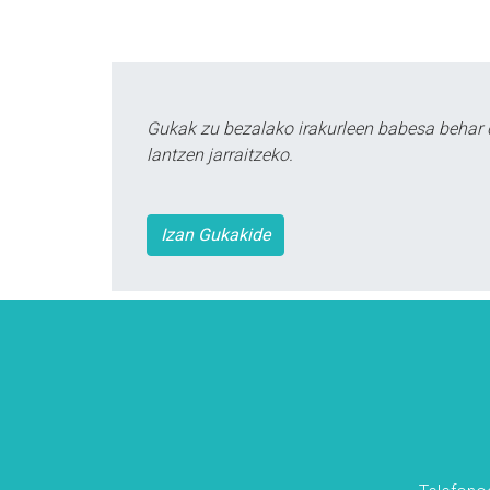
Gukak zu bezalako irakurleen babesa behar 
lantzen jarraitzeko.
Izan Gukakide