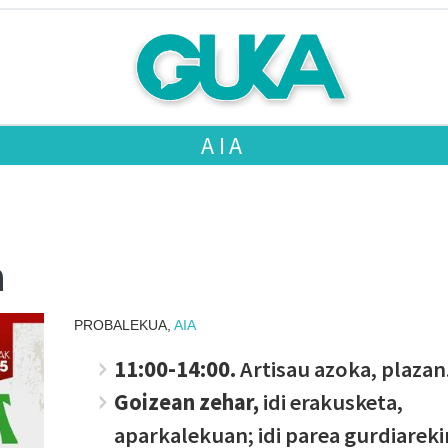
AIA
a
PROBALEKUA,
AIA
11:00-14:00.
Artisau azoka, plazan
Goizean zehar,
idi erakusketa,
aparkalekuan; idi parea gurdiareki