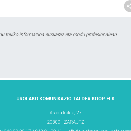
du tokiko informazioa euskaraz eta modu profesionalean
UROLAKO KOMUNIKAZIO TALDEA KOOP. ELK
Araba kalea, 27
20800 - ZARAUTZ