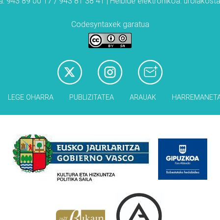
: 943 89 00 17 / 943 81 38 41 | Helbide elektronikoa: urolakos
Codesyntaxek garatua
LEGE OHARRA
PUBLIZITATEA
ARAUAK
HARREMANET
Babesleak