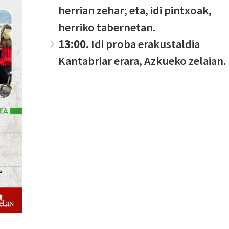
herrian zehar; eta, idi pintxoak,
herriko tabernetan.
13:00.
Idi proba erakustaldia
Kantabriar erara, Azkueko zelaian.