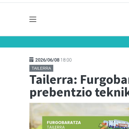
2026/06/08
18:00
TAILERRA
Tailerra: Furgoba
prebentzio tekni