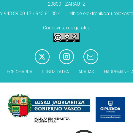
20800 - ZARAUTZ
: 943 89 00 17 / 943 81 38 41 | Helbide elektronikoa: urolakos
Codesyntaxek garatua
LEGE OHARRA
PUBLIZITATEA
ARAUAK
HARREMANET
Babesleak