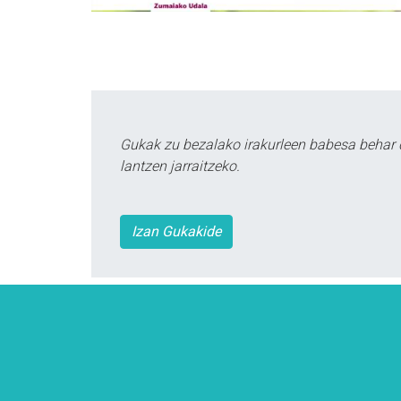
Gukak zu bezalako irakurleen babesa behar 
lantzen jarraitzeko.
Izan Gukakide