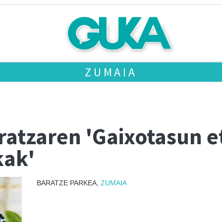
ZUMAIA
ratzaren 'Gaixotasun et
kak'
BARATZE PARKEA,
ZUMAIA