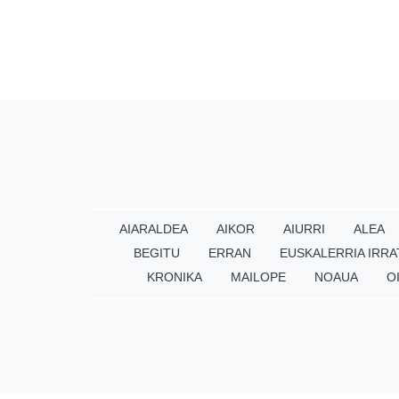
AIARALDEA
AIKOR
AIURRI
ALEA
BEGITU
ERRAN
EUSKALERRIA IRRA
KRONIKA
MAILOPE
NOAUA
O