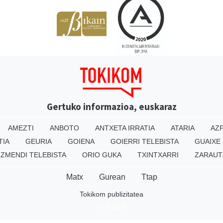
Gertuko informazioa, euskaraz
AMEZTI
ANBOTO
ANTXETA IRRATIA
ATARIA
AZP
TIA
GEURIA
GOIENA
GOIERRI TELEBISTA
GUAIXE
IZMENDI TELEBISTA
ORIO GUKA
TXINTXARRI
ZARAUT
Matx
Gurean
Ttap
Tokikom publizitatea
v16.25.0