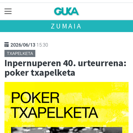
ZUMAIA
2026/06/13
15:30
TXAPELKETA
Inpernuperen 40. urteurrena:
poker txapelketa