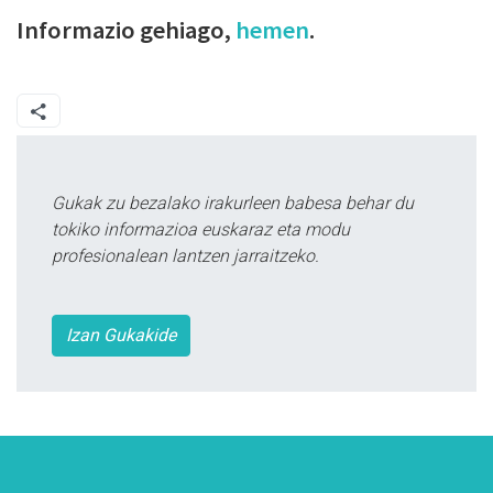
Informazio gehiago,
hemen
.
Gukak zu bezalako irakurleen babesa behar du
tokiko informazioa euskaraz eta modu
profesionalean lantzen jarraitzeko.
Izan Gukakide