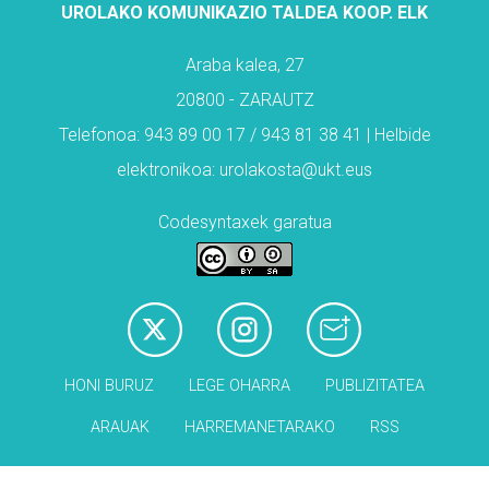
UROLAKO KOMUNIKAZIO TALDEA KOOP. ELK
Araba kalea, 27
20800 - ZARAUTZ
Telefonoa: 943 89 00 17 / 943 81 38 41 | Helbide
elektronikoa: urolakosta@ukt.eus
Codesyntaxek garatua
HONI BURUZ
LEGE OHARRA
PUBLIZITATEA
ARAUAK
HARREMANETARAKO
RSS