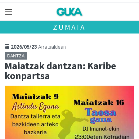
ZUMAIA
2026/05/23
Arratsaldean
DANTZA
Maiatzak dantzan: Karibe
konpartsa