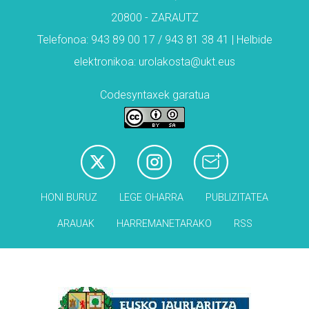
20800 - ZARAUTZ
Telefonoa: 943 89 00 17 / 943 81 38 41 | Helbide
elektronikoa: urolakosta@ukt.eus
Codesyntaxek garatua
HONI BURUZ
LEGE OHARRA
PUBLIZITATEA
ARAUAK
HARREMANETARAKO
RSS
Babesleak