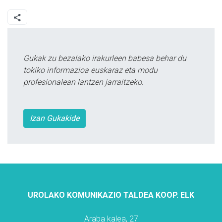
Gukak zu bezalako irakurleen babesa behar du
tokiko informazioa euskaraz eta modu
profesionalean lantzen jarraitzeko.
Izan Gukakide
UROLAKO KOMUNIKAZIO TALDEA KOOP. ELK
Araba kalea, 27