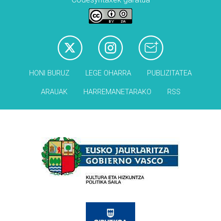
HONI BURUZ
LEGE OHARRA
PUBLIZITATEA
ARAUAK
HARREMANETARAKO
RSS
Babesleak