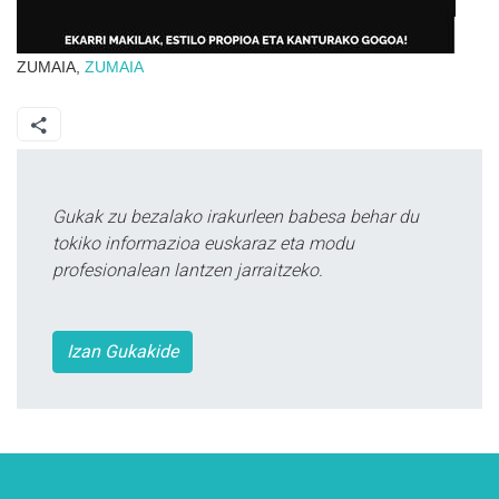
ZUMAIA,
ZUMAIA
Gukak zu bezalako irakurleen babesa behar du
tokiko informazioa euskaraz eta modu
profesionalean lantzen jarraitzeko.
Izan Gukakide