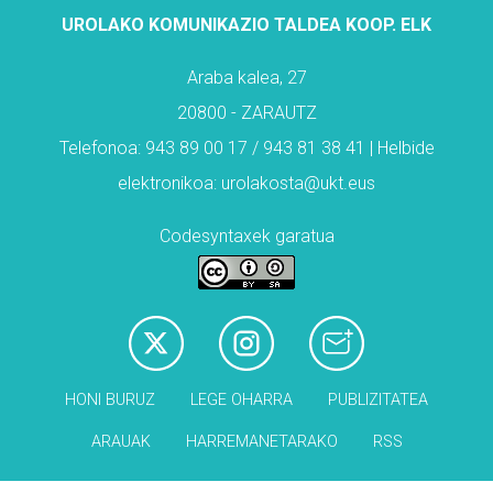
UROLAKO KOMUNIKAZIO TALDEA KOOP. ELK
Araba kalea, 27
20800 - ZARAUTZ
Telefonoa: 943 89 00 17 / 943 81 38 41 | Helbide
elektronikoa: urolakosta@ukt.eus
Codesyntaxek garatua
HONI BURUZ
LEGE OHARRA
PUBLIZITATEA
ARAUAK
HARREMANETARAKO
RSS