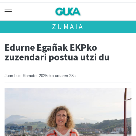
ZUMAIA
Edurne Egañak EKPko
zuzendari postua utzi du
Juan Luis Romatet
2025eko urriaren 28a