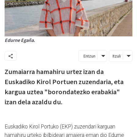
Edurne Egaña.
Entzun
Itzuli
Zumaiarra hamahiru urtez izan da
Euskadiko Kirol Portuen zuzendaria, eta
kargua uztea "borondatezko erabakia"
izan dela azaldu du.
Euskadiko Kirol Portuko (EKP) zuzendari karguan
hamahiru urteko ibilbideari amaiera eman dio Edurne