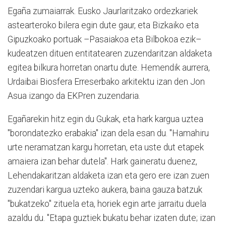
Egaña zumaiarrak. Eusko Jaurlaritzako ordezkariek
astearteroko bilera egin dute gaur, eta Bizkaiko eta
Gipuzkoako portuak –Pasaiakoa eta Bilbokoa ezik–
kudeatzen dituen entitatearen zuzendaritzan aldaketa
egitea bilkura horretan onartu dute. Hemendik aurrera,
Urdaibai Biosfera Erreserbako arkitektu izan den Jon
Asua izango da EKPren zuzendaria.
Egañarekin hitz egin du Gukak, eta hark kargua uztea
"borondatezko erabakia" izan dela esan du. "Hamahiru
urte neramatzan kargu horretan, eta uste dut etapek
amaiera izan behar dutela". Hark gaineratu duenez,
Lehendakaritzan aldaketa izan eta gero ere izan zuen
zuzendari kargua uzteko aukera, baina gauza batzuk
"bukatzeko" zituela eta, horiek egin arte jarraitu duela
azaldu du. "Etapa guztiek bukatu behar izaten dute; izan