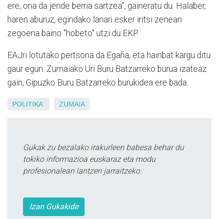
ere, ona da jende berria sartzea", gaineratu du. Halaber,
haren aburuz, egindako lanari esker iritsi zenean
zegoena baino "hobeto" utzi du EKP.
EAJri lotutako pertsona da Egaña, eta hainbat kargu ditu
gaur egun. Zumaiako Uri Buru Batzarreko burua izateaz
gain, Gipuzko Buru Batzarreko burukidea ere bada.
POLITIKA
ZUMAIA
Gukak zu bezalako irakurleen babesa behar du
tokiko informazioa euskaraz eta modu
profesionalean lantzen jarraitzeko.
Izan Gukakide