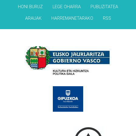
HONI BURUZ
LEGE OHARRA
PUBLIZITATEA
ARAUAK
HARREMANETARAKO
RSS
Babesleak