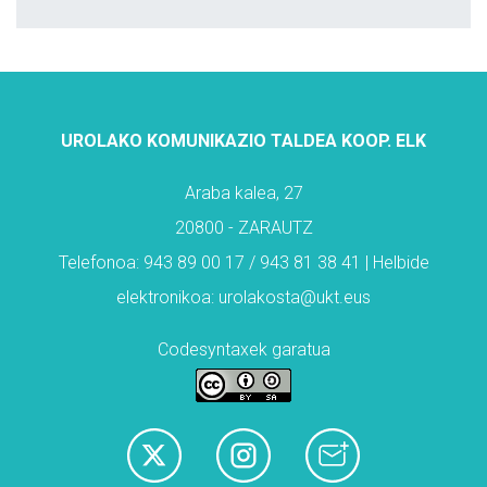
UROLAKO KOMUNIKAZIO TALDEA KOOP. ELK
Araba kalea, 27
20800 - ZARAUTZ
Telefonoa: 943 89 00 17 / 943 81 38 41 | Helbide
elektronikoa: urolakosta@ukt.eus
Codesyntaxek garatua