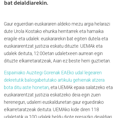
bat deialdiarekin.
Gaur eguerdian euskararen aldeko mezu argia helarazi
dute Urola Kostako ehunka herritarrek eta hamaika
eragile eta udalek: euskararekin bat egiten dutela eta
euskararentzat justizia eskatu dituzte. UEMAk eta
udalek deituta, 12:00etan udaletxeen aurrean egin
dituzte elkarretaratzeak, Aian ez beste herri guztietan.
Espainiako Auzitegi Gorenak EAEko udal legearen
dekretutik baliogabetutako artikulu gehienak atzera
bota ditu aste honetan
, eta UEMAk epaia salatzeko eta
euskararentzat justizia eskatzeko deia egin zuen
herenegun, udalerri euskaldunetan gaur eguedirako
elkarretaratzeak deituta. UEMAko kide diren 118
udaletatik ia 100 udalek heldu diote presazko deialdiari,