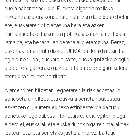
larritasuna ikusita euskarak benetako babesa behar
duela nabarmendu du: "Euskara bigarren mailako
hizkuntza izatera kondenatu nahi izan dute beste behin
ere, euskararen ofizialtasuna bera eta azken
hamarkadetako hizkuntza politika auzitan jarriz. Epaia
larria da, eta behar zuen berehalako erantzuna. Beraz,
eskerrak eman nahi dizkiet UEMAren deialdiarekin bat
egin duten udal, euskara elkarte, euskalgintzako eragile,
alderdi eta gainerako guztiei, eta batez ere gaur kalera
atera diran milaka herritarrei".
Aramendiren hitzetan, "egoeraren larriak adostasun
sendoetara heltzea eta euskara benetan babestea
eskatzen du, aurrera egiteko ezinbestekoa baitugu
benetako lege babesa. Horretarako deia egiten diegu
alderdiei, euskarak eta euskaldunok bigarren mailakoak
izateari utzi eta benetako justizia merezi baitugu.