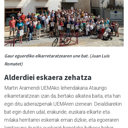
Gaur eguerdiko elkarretaratzearen une bat. (Juan Luis
Romatet)
Alderdiei eskaera zehatza
Martin Aramendi UEMAko lehendakaria Ataungo
elkarretaratzean izan da, bertako alkatea baita, eta han
egin ditu adierazpenak UEMAren izenean. Deialdiarekin
bat egin duten udal, erakunde, euskara elkarte eta
milaka herritarrei eskerrak eman dizkie, eta egoeraren