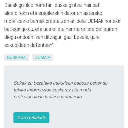
Badakigu, ildo horretan, euskalgintza, hainbat
alderdirekin eta eragilerekin datorren asterako
mobilizazio berriak prestatzen ari dela. UEMAk horiekin
bat egingo du, eta udalei eta herritarrei ere dei egiten
diegu ondoan izan ditzagun gaur bezala, gure
eskubideen defentsan".
EUSKARA
ZUMAIA
Gukak zu bezalako irakurleen babesa behar du
tokiko informazioa euskaraz eta modu
profesionalean lantzen jarraitzeko.
Izan Gukakide