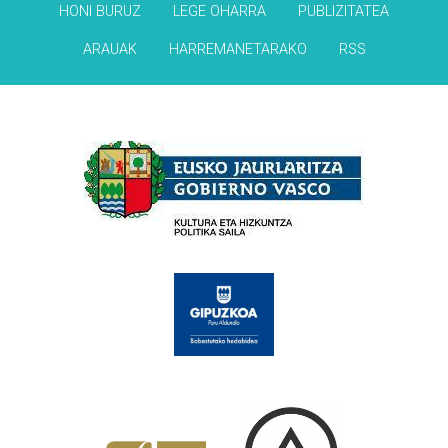
HONI BURUZ
LEGE OHARRA
PUBLIZITATEA
ARAUAK
HARREMANETARAKO
RSS
Babesleak