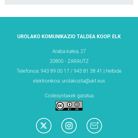
UROLAKO KOMUNIKAZIO TALDEA KOOP. ELK
Araba kalea, 27
20800 - ZARAUTZ
Telefonoa: 943 89 00 17 / 943 81 38 41 | Helbide
elektronikoa: urolakosta@ukt.eus
Codesyntaxek garatua