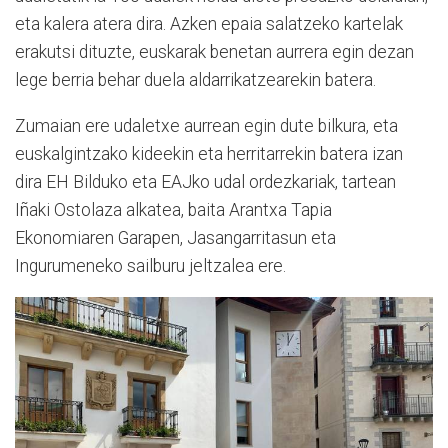
eta kalera atera dira. Azken epaia salatzeko kartelak
erakutsi dituzte, euskarak benetan aurrera egin dezan
lege berria behar duela aldarrikatzearekin batera.
Zumaian ere udaletxe aurrean egin dute bilkura, eta
euskalgintzako kideekin eta herritarrekin batera izan
dira EH Bilduko eta EAJko udal ordezkariak, tartean
Iñaki Ostolaza alkatea, baita Arantxa Tapia
Ekonomiaren Garapen, Jasangarritasun eta
Ingurumeneko sailburu jeltzalea ere.