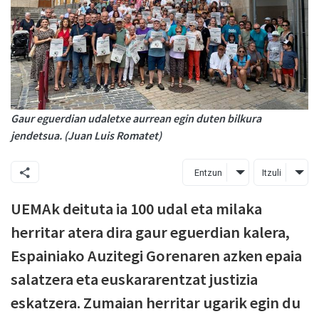
Gaur eguerdian udaletxe aurrean egin duten bilkura
jendetsua. (Juan Luis Romatet)
Entzun
Itzuli
UEMAk deituta ia 100 udal eta milaka
herritar atera dira gaur eguerdian kalera,
Espainiako Auzitegi Gorenaren azken epaia
salatzera eta euskararentzat justizia
eskatzera. Zumaian herritar ugarik egin du