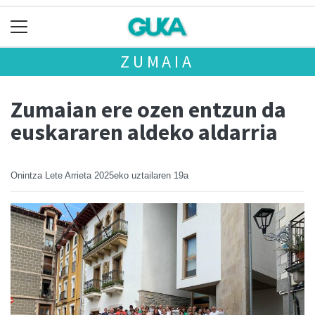
ZUMAIA
Zumaian ere ozen entzun da
euskararen aldeko aldarria
Onintza Lete Arrieta
2025eko uztailaren 19a