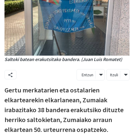
Saltoki batean erakutsitako bandera. (Juan Luis Romatet)
Entzun
Itzuli
Gertu merkatarien eta ostalarien
elkartearekin elkarlanean, Zumaiak
irabazitako 38 bandera erakutsiko dituzte
herriko saltokietan, Zumaiako arraun
elkartean 50. urteurrena ospatzeko.