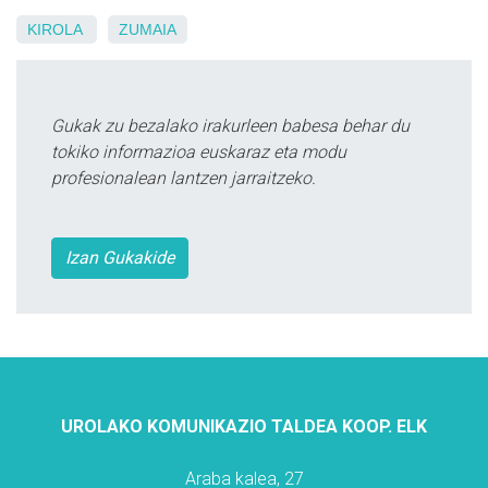
KIROLA
ZUMAIA
Gukak zu bezalako irakurleen babesa behar du
tokiko informazioa euskaraz eta modu
profesionalean lantzen jarraitzeko.
Izan Gukakide
UROLAKO KOMUNIKAZIO TALDEA KOOP. ELK
Araba kalea, 27