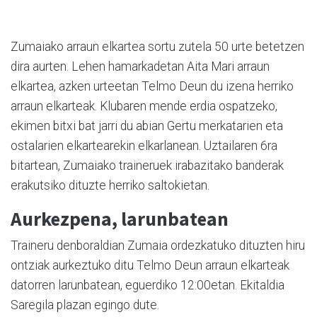
Zumaiako arraun elkartea sortu zutela 50 urte betetzen
dira aurten. Lehen hamarkadetan Aita Mari arraun
elkartea, azken urteetan Telmo Deun du izena herriko
arraun elkarteak. Klubaren mende erdia ospatzeko,
ekimen bitxi bat jarri du abian Gertu merkatarien eta
ostalarien elkartearekin elkarlanean. Uztailaren 6ra
bitartean, Zumaiako traineruek irabazitako banderak
erakutsiko dituzte herriko saltokietan.
Aurkezpena, larunbatean
Traineru denboraldian Zumaia ordezkatuko dituzten hiru
ontziak aurkeztuko ditu Telmo Deun arraun elkarteak
datorren larunbatean, eguerdiko 12:00etan. Ekitaldia
Saregila plazan egingo dute.