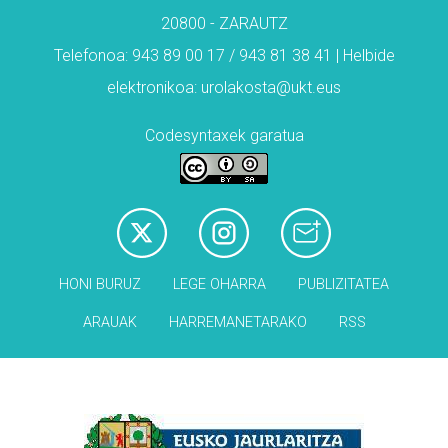
20800 - ZARAUTZ
Telefonoa: 943 89 00 17 / 943 81 38 41 | Helbide
elektronikoa: urolakosta@ukt.eus
Codesyntaxek garatua
HONI BURUZ
LEGE OHARRA
PUBLIZITATEA
ARAUAK
HARREMANETARAKO
RSS
Babesleak