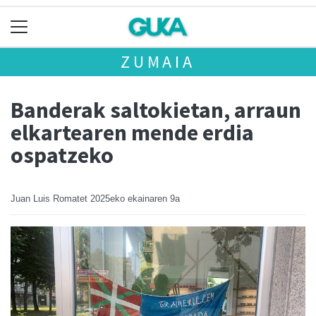
ZUMAIA
Banderak saltokietan, arraun
elkartearen mende erdia
ospatzeko
Juan Luis Romatet
2025eko ekainaren 9a