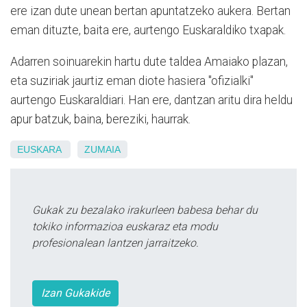
ere izan dute unean bertan apuntatzeko aukera. Bertan
eman dituzte, baita ere, aurtengo Euskaraldiko txapak.
Adarren soinuarekin hartu dute taldea Amaiako plazan,
eta suziriak jaurtiz eman diote hasiera "ofizialki"
aurtengo Euskaraldiari. Han ere, dantzan aritu dira heldu
apur batzuk, baina, bereziki, haurrak.
EUSKARA
ZUMAIA
Gukak zu bezalako irakurleen babesa behar du
tokiko informazioa euskaraz eta modu
profesionalean lantzen jarraitzeko.
Izan Gukakide