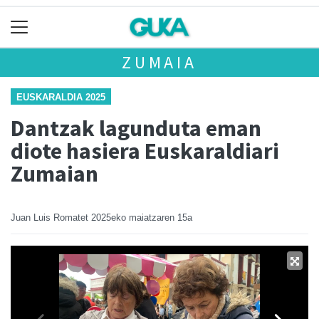
ZUMAIA
EUSKARALDIA 2025
Dantzak lagunduta eman
diote hasiera Euskaraldiari
Zumaian
Juan Luis Romatet
2025eko maiatzaren 15a