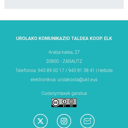
UROLAKO KOMUNIKAZIO TALDEA KOOP. ELK
Araba kalea, 27
20800 - ZARAUTZ
Telefonoa: 943 89 00 17 / 943 81 38 41 | Helbide
elektronikoa: urolakosta@ukt.eus
Codesyntaxek garatua