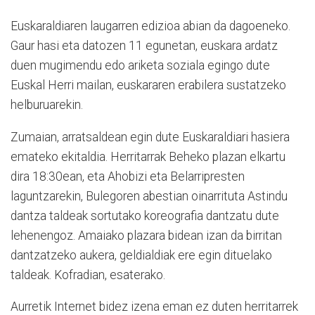
Euskaraldiaren laugarren edizioa abian da dagoeneko.
Gaur hasi eta datozen 11 egunetan, euskara ardatz
duen mugimendu edo ariketa soziala egingo dute
Euskal Herri mailan, euskararen erabilera sustatzeko
helburuarekin.
Zumaian, arratsaldean egin dute Euskaraldiari hasiera
emateko ekitaldia. Herritarrak Beheko plazan elkartu
dira 18:30ean, eta Ahobizi eta Belarripresten
laguntzarekin, Bulegoren abestian oinarrituta Astindu
dantza taldeak sortutako koreografia dantzatu dute
lehenengoz. Amaiako plazara bidean izan da birritan
dantzatzeko aukera, geldialdiak ere egin dituelako
taldeak. Kofradian, esaterako.
Aurretik Internet bidez izena eman ez duten herritarrek