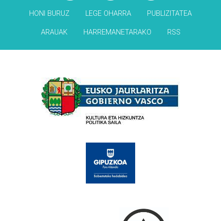
HONI BURUZ
LEGE OHARRA
PUBLIZITATEA
ARAUAK
HARREMANETARAKO
RSS
Babesleak