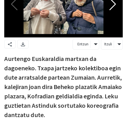
Entzun
Itzuli
Aurtengo Euskaraldia martxan da
dagoeneko. Txapa jartzeko kolektiboa egin
dute arratsalde partean Zumaian. Aurretik,
kalejiran joan dira Beheko plazatik Amaiako
plazara, Kofradian geldialdia eginda. Leku
guztietan Astinduk sortutako koreografia
dantzatu dute.