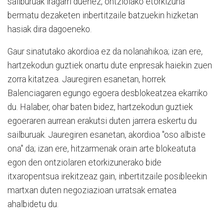
sailburuak iragarri duenez, ontziolako etorkizuna
bermatu dezaketen inbertitzaile batzuekin hizketan
hasiak dira dagoeneko.
Gaur sinatutako akordioa ez da nolanahikoa; izan ere,
hartzekodun guztiek onartu dute enpresak haiekin zuen
zorra kitatzea. Jauregiren esanetan, horrek
Balenciagaren egungo egoera desblokeatzea ekarriko
du. Halaber, ohar baten bidez, hartzekodun guztiek
egoeraren aurrean erakutsi duten jarrera eskertu du
sailburuak. Jauregiren esanetan, akordioa "oso albiste
ona" da; izan ere, hitzarmenak orain arte blokeatuta
egon den ontziolaren etorkizunerako bide
itxaropentsua irekitzeaz gain, inbertitzaile posibleekin
martxan duten negoziazioan urratsak ematea
ahalbidetu du.