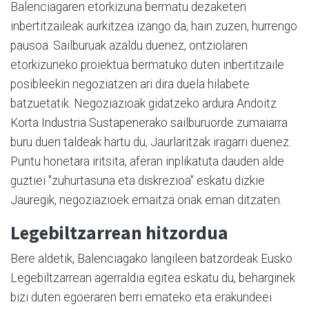
Balenciagaren etorkizuna bermatu dezaketen
inbertitzaileak aurkitzea izango da, hain zuzen, hurrengo
pausoa. Sailburuak azaldu duenez, ontziolaren
etorkizuneko proiektua bermatuko duten inbertitzaile
posibleekin negoziatzen ari dira duela hilabete
batzuetatik. Negoziazioak gidatzeko ardura Andoitz
Korta Industria Sustapenerako sailburuorde zumaiarra
buru duen taldeak hartu du, Jaurlaritzak iragarri duenez.
Puntu honetara iritsita, aferan inplikatuta dauden alde
guztiei "zuhurtasuna eta diskrezioa" eskatu dizkie
Jauregik, negoziazioek emaitza onak eman ditzaten.
Legebiltzarrean hitzordua
Bere aldetik, Balenciagako langileen batzordeak Eusko
Legebiltzarrean agerraldia egitea eskatu du, beharginek
bizi duten egoeraren berri emateko eta erakundeei