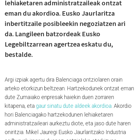
lehiaketaren administratzaileak ontzat
eman du akordioa. Eusko Jaurlaritza
inbertitzaile posibleekin negoziatzen ari
da. Langileen batzordeak Eusko
Legebiltzarrean agertzea eskatu du,
bestalde.
Argi izpiak agertu dira Balenciaga ontziolaren orain
arteko etorkizun beltzean. Hartzekodunek ontzat eman
dute Zumaiako enpresak haiekin duen zorraren
kitapena, eta
gaur sinatu dute aldeek akordioa
. Akordio
hori Balenciagako hartzekodunen lehiaketaren
administratzaileari aurkeztu diote, eta jaso dute haren
oniritzia. Mikel Jauregi Eusko Jaurlaritzako Industria