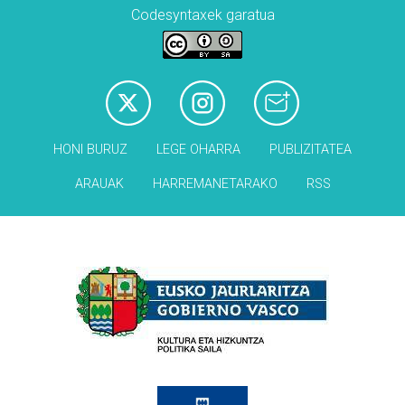
Codesyntaxek garatua
HONI BURUZ
LEGE OHARRA
PUBLIZITATEA
ARAUAK
HARREMANETARAKO
RSS
Babesleak