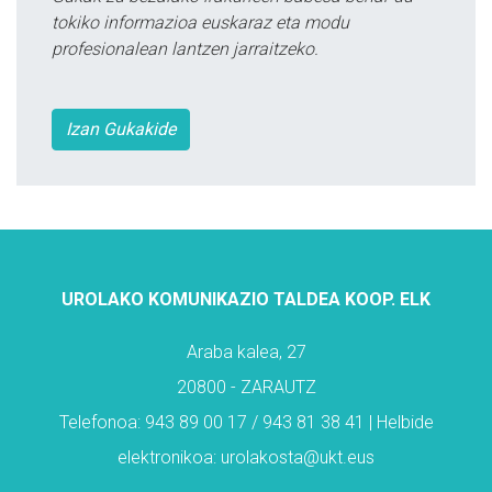
tokiko informazioa euskaraz eta modu
profesionalean lantzen jarraitzeko.
Izan Gukakide
UROLAKO KOMUNIKAZIO TALDEA KOOP. ELK
Araba kalea, 27
20800 - ZARAUTZ
Telefonoa: 943 89 00 17 / 943 81 38 41 | Helbide
elektronikoa: urolakosta@ukt.eus