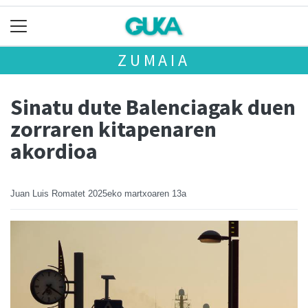
ZUMAIA
Sinatu dute Balenciagak duen
zorraren kitapenaren
akordioa
Juan Luis Romatet
2025eko martxoaren 13a