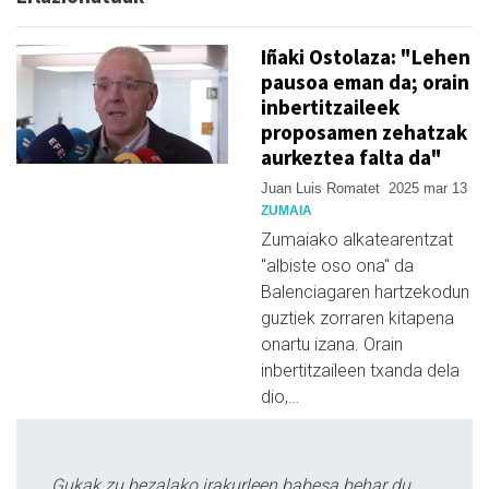
Iñaki Ostolaza: "Lehen
pausoa eman da; orain
inbertitzaileek
proposamen zehatzak
aurkeztea falta da"
Juan Luis Romatet
2025 mar 13
ZUMAIA
Zumaiako alkatearentzat
"albiste oso ona" da
Balenciagaren hartzekodun
guztiek zorraren kitapena
onartu izana. Orain
inbertitzaileen txanda dela
dio,…
Gukak zu bezalako irakurleen babesa behar du