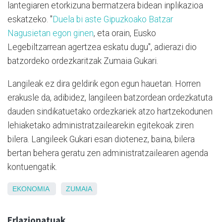
lantegiaren etorkizuna bermatzera bidean inplikazioa
eskatzeko. "
Duela bi aste Gipuzkoako Batzar
Nagusietan egon ginen
, eta orain, Eusko
Legebiltzarrean agertzea eskatu dugu", adierazi dio
batzordeko ordezkaritzak Zumaia Gukari.
Langileak ez dira geldirik egon egun hauetan. Horren
erakusle da, adibidez, langileen batzordean ordezkatuta
dauden sindikatuetako ordezkariek atzo hartzekodunen
lehiaketako administratzailearekin egitekoak ziren
bilera. Langileek Gukari esan diotenez, baina, bilera
bertan behera geratu zen administratzailearen agenda
kontuengatik.
EKONOMIA
ZUMAIA
Erlazionatuak