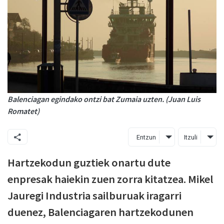
Balenciagan egindako ontzi bat Zumaia uzten. (Juan Luis
Romatet)
Entzun
Itzuli
Hartzekodun guztiek onartu dute
enpresak haiekin zuen zorra kitatzea. Mikel
Jauregi Industria sailburuak iragarri
duenez, Balenciagaren hartzekodunen