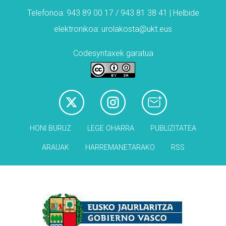
Telefonoa: 943 89 00 17 / 943 81 38 41 | Helbide
elektronikoa: urolakosta@ukt.eus
Codesyntaxek garatua
HONI BURUZ
LEGE OHARRA
PUBLIZITATEA
ARAUAK
HARREMANETARAKO
RSS
Babesleak