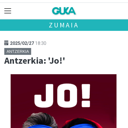
ZUMAIA
2025/02/27
18:30
ANTZERKIA
Antzerkia: 'Jo!'