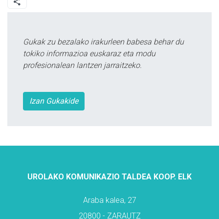
Gukak zu bezalako irakurleen babesa behar du
tokiko informazioa euskaraz eta modu
profesionalean lantzen jarraitzeko.
Izan Gukakide
UROLAKO KOMUNIKAZIO TALDEA KOOP. ELK
Araba kalea, 27
20800 - ZARAUTZ