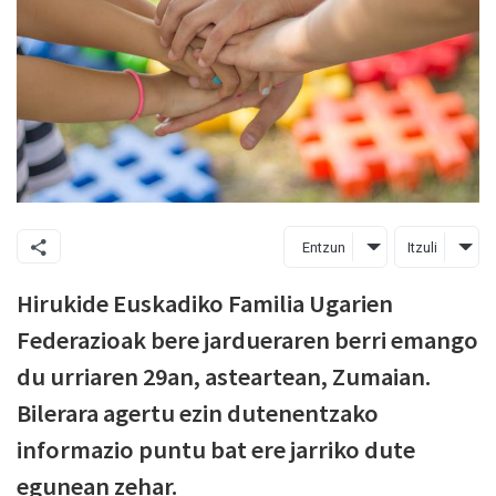
Entzun
Itzuli
Hirukide Euskadiko Familia Ugarien
Federazioak bere jardueraren berri emango
du urriaren 29an, asteartean, Zumaian.
Bilerara agertu ezin dutenentzako
informazio puntu bat ere jarriko dute
egunean zehar.