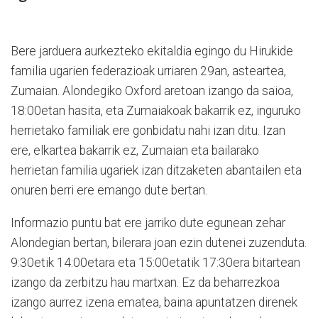
Bere jarduera aurkezteko ekitaldia egingo du Hirukide
familia ugarien federazioak urriaren 29an, asteartea,
Zumaian. Alondegiko Oxford aretoan izango da saioa,
18:00etan hasita, eta Zumaiakoak bakarrik ez, inguruko
herrietako familiak ere gonbidatu nahi izan ditu. Izan
ere, elkartea bakarrik ez, Zumaian eta bailarako
herrietan familia ugariek izan ditzaketen abantailen eta
onuren berri ere emango dute bertan.
Informazio puntu bat ere jarriko dute egunean zehar
Alondegian bertan, bilerara joan ezin dutenei zuzenduta.
9:30etik 14:00etara eta 15:00etatik 17:30era bitartean
izango da zerbitzu hau martxan. Ez da beharrezkoa
izango aurrez izena ematea, baina apuntatzen direnek