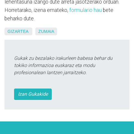
lehentasuna izango dute arreta jasotzerako orduan.
Horretarako, izena emateko,
formulario hau
bete
beharko dute.
GIZARTEA
ZUMAIA
Gukak zu bezalako irakurleen babesa behar du
tokiko informazioa euskaraz eta modu
profesionalean lantzen jarraitzeko.
Izan Gukakide