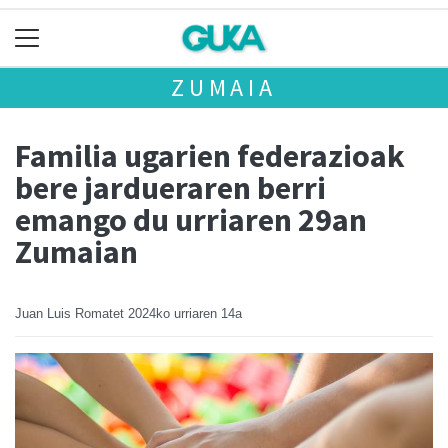
ZUMAIA
Familia ugarien federazioak
bere jardueraren berri
emango du urriaren 29an
Zumaian
Juan Luis Romatet
2024ko urriaren 14a