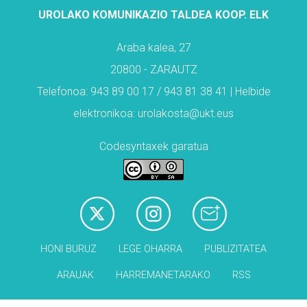
UROLAKO KOMUNIKAZIO TALDEA KOOP. ELK
Araba kalea, 27
20800 - ZARAUTZ
Telefonoa: 943 89 00 17 / 943 81 38 41 | Helbide
elektronikoa: urolakosta@ukt.eus
Codesyntaxek garatua
HONI BURUZ
LEGE OHARRA
PUBLIZITATEA
ARAUAK
HARREMANETARAKO
RSS