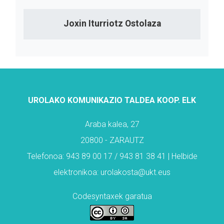
Joxin Iturriotz Ostolaza
UROLAKO KOMUNIKAZIO TALDEA KOOP. ELK
Araba kalea, 27
20800 - ZARAUTZ
Telefonoa: 943 89 00 17 / 943 81 38 41 | Helbide
elektronikoa: urolakosta@ukt.eus
Codesyntaxek garatua