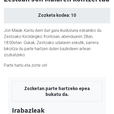
Zozketa kodea: 10
Jon Maiak
Kantu berri bat gara
ikuskizuna eskainiko du
Zestoako Kiroldegiko frontoian, abenduaren 28an,
18:00etan. Gukak, Zestoako udalaren eskutik, sarrera
bikoitza du parte hartzen duten bazkideen artean
zozkatzeko.
Parte hartu eta zorte on!
Zozketan parte hartzeko epea
bukatu da.
Irabazleak