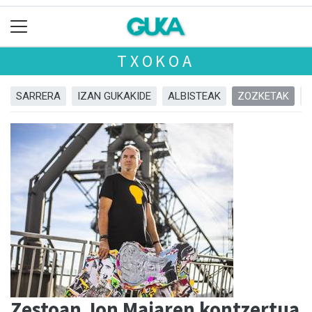
TXOKOA
SARRERA
IZAN GUKAKIDE
ALBISTEAK
ZOZKETAK
Zestoan Jon Maiaren kontzertua