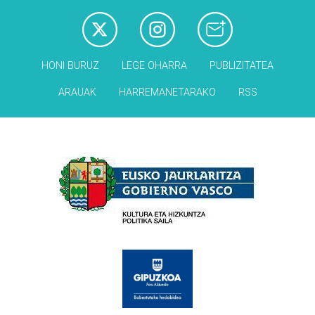
HONI BURUZ
LEGE OHARRA
PUBLIZITATEA
ARAUAK
HARREMANETARAKO
RSS
Babesleak