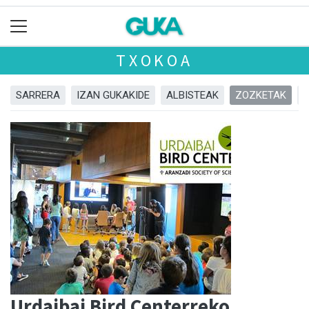
TXOKOA
SARRERA
IZAN GUKAKIDE
ALBISTEAK
ZOZKETAK
Urdaibai Bird Centerreko