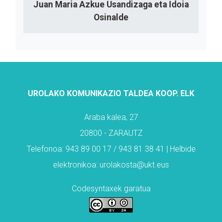
Juan Maria Azkue Usandizaga eta Idoia
Osinalde
UROLAKO KOMUNIKAZIO TALDEA KOOP. ELK
Araba kalea, 27
20800 - ZARAUTZ
Telefonoa: 943 89 00 17 / 943 81 38 41 | Helbide
elektronikoa: urolakosta@ukt.eus
Codesyntaxek garatua