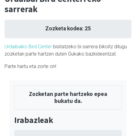
sarrerak
Zozketa kodea: 25
Urdaibaiko Bird Center
bisitatzeko bi sarrera bikoitz ditugu
zozketan parte hartzen duten Gukako bazkideentzat.
Parte hartu eta zorte on!
Zozketan parte hartzeko epea
bukatu da.
Irabazleak