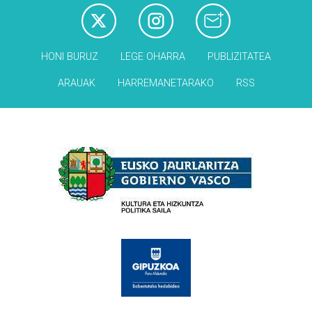
HONI BURUZ
LEGE OHARRA
PUBLIZITATEA
ARAUAK
HARREMANETARAKO
RSS
Babesleak