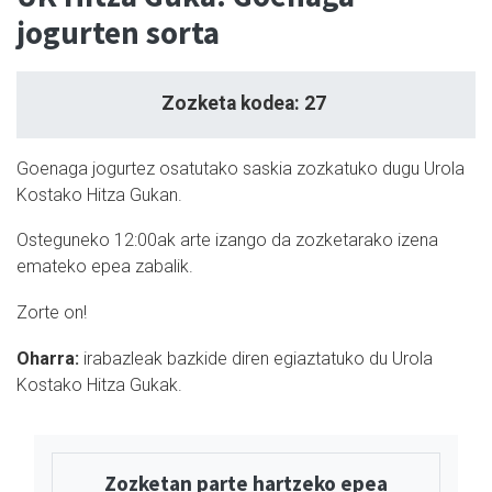
jogurten sorta
Zozketa kodea: 27
Goenaga jogurtez osatutako saskia zozkatuko dugu Urola
Kostako Hitza Gukan.
Osteguneko 12:00ak arte izango da zozketarako izena
emateko epea zabalik.
Zorte on!
Oharra:
i
rabazleak bazkide diren egiaztatuko du Urola
Kostako Hitza Gukak.
Zozketan parte hartzeko epea