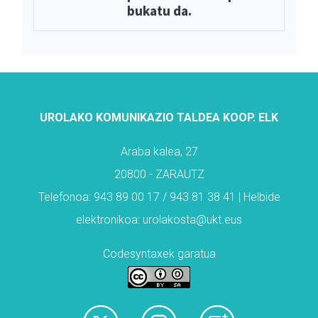
bukatu da.
UROLAKO KOMUNIKAZIO TALDEA KOOP. ELK
Araba kalea, 27
20800 - ZARAUTZ
Telefonoa: 943 89 00 17 / 943 81 38 41 | Helbide
elektronikoa: urolakosta@ukt.eus
Codesyntaxek garatua