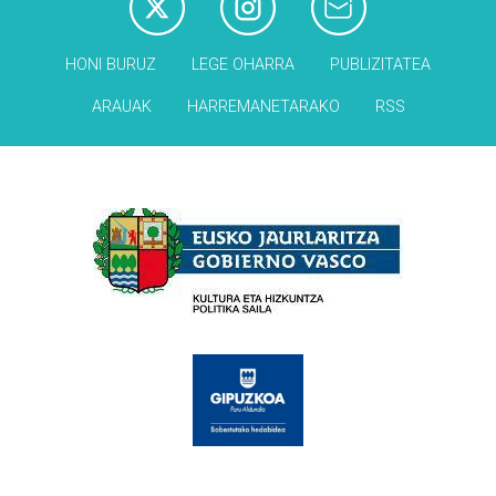
HONI BURUZ
LEGE OHARRA
PUBLIZITATEA
ARAUAK
HARREMANETARAKO
RSS
Babesleak