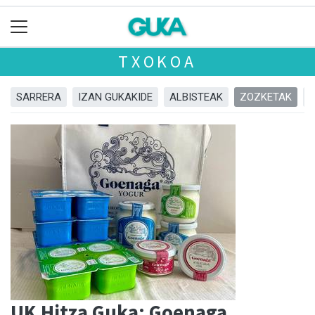
TXOKOA
SARRERA
IZAN GUKAKIDE
ALBISTEAK
ZOZKETAK
UK Hitza Guka: Goenaga