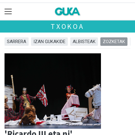
TXOKOA
SARRERA
IZAN GUKAKIDE
ALBISTEAK
ZOZKETAK
'Ricardo III eta ni'