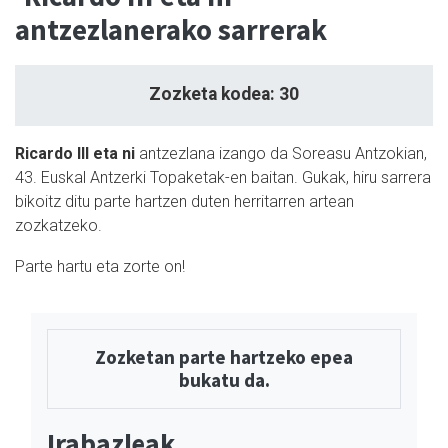
antzezlanerako sarrerak
Zozketa kodea: 30
Ricardo III eta ni
antzezlana izango da Soreasu Antzokian,
43. Euskal Antzerki Topaketak-en baitan. Gukak, hiru sarrera
bikoitz ditu parte hartzen duten herritarren artean
zozkatzeko.
Parte hartu eta zorte on!
Zozketan parte hartzeko epea
bukatu da.
Irabazleak