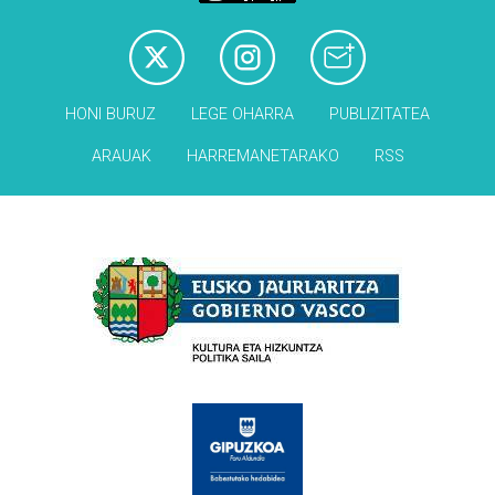
HONI BURUZ
LEGE OHARRA
PUBLIZITATEA
ARAUAK
HARREMANETARAKO
RSS
Babesleak