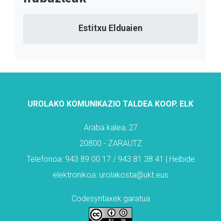
Estitxu Elduaien
UROLAKO KOMUNIKAZIO TALDEA KOOP. ELK
Araba kalea, 27
20800 - ZARAUTZ
Telefonoa: 943 89 00 17 / 943 81 38 41 | Helbide
elektronikoa: urolakosta@ukt.eus
Codesyntaxek garatua