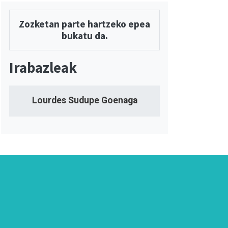
Zozketan parte hartzeko epea
bukatu da.
Irabazleak
Lourdes Sudupe Goenaga