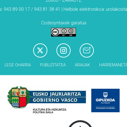
20800 - ZARAUTZ
: 943 89 00 17 / 943 81 38 41 | Helbide elektronikoa: urolakos
Codesyntaxek garatua
LEGE OHARRA
PUBLIZITATEA
ARAUAK
HARREMANET
Babesleak