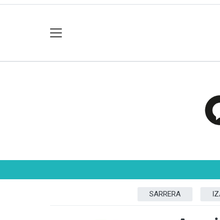
SARRERA
I