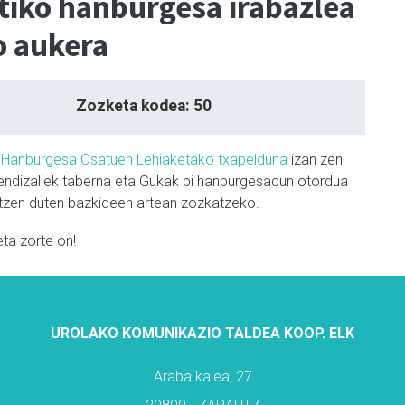
tiko hanburgesa irabazlea
o aukera
Zozketa kodea: 50
I. Hanburgesa Osatuen Lehiaketako txapelduna
izan zen
endizaliek taberna eta Gukak bi hanburgesadun otordua
rtzen duten bazkideen artean zozkatzeko.
eta zorte on!
UROLAKO KOMUNIKAZIO TALDEA KOOP. ELK
Araba kalea, 27