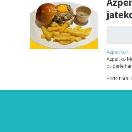
Azpei
jatek
Azpeitiko I
Azpeitiko M
du parte ha
Parte hartu 