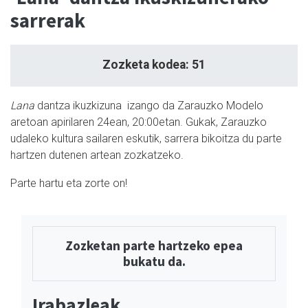
sarrerak
Zozketa kodea: 51
Lana
dantza ikuzkizuna izango da Zarauzko Modelo
aretoan apirilaren 24ean, 20:00etan. Gukak, Zarauzko
udaleko kultura sailaren eskutik, sarrera bikoitza du parte
hartzen dutenen artean zozkatzeko.
Parte hartu eta zorte on!
Zozketan parte hartzeko epea
bukatu da.
Irabazleak