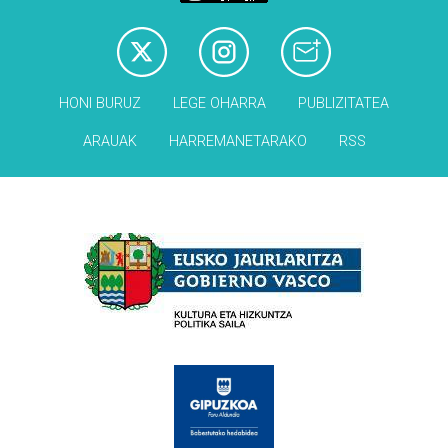
HONI BURUZ
LEGE OHARRA
PUBLIZITATEA
ARAUAK
HARREMANETARAKO
RSS
Babesleak