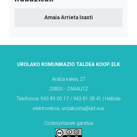
Amaia Arrieta Isasti
UROLAKO KOMUNIKAZIO TALDEA KOOP. ELK
Araba kalea, 27
20800 - ZARAUTZ
Telefonoa: 943 89 00 17 / 943 81 38 41 | Helbide
elektronikoa: urolakosta@ukt.eus
Codesyntaxek garatua