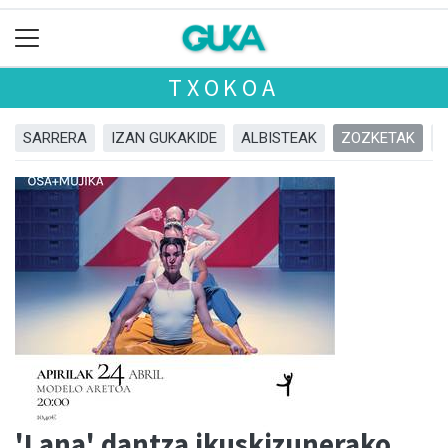
TXOKOA
SARRERA
IZAN GUKAKIDE
ALBISTEAK
ZOZKETAK
'Lana' dantza ikuskizunerako