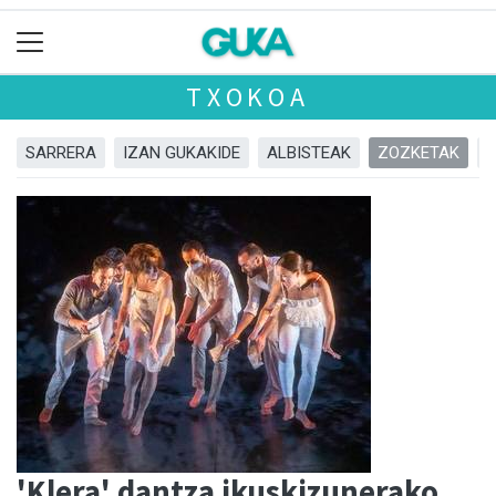
TXOKOA
SARRERA
IZAN GUKAKIDE
ALBISTEAK
ZOZKETAK
'Klera' dantza ikuskizunerako