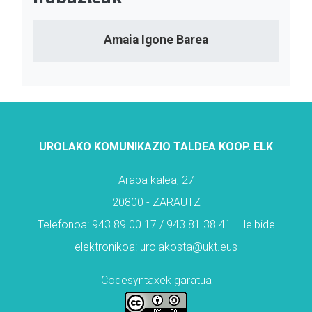
Amaia Igone Barea
UROLAKO KOMUNIKAZIO TALDEA KOOP. ELK
Araba kalea, 27
20800 - ZARAUTZ
Telefonoa: 943 89 00 17 / 943 81 38 41 | Helbide
elektronikoa: urolakosta@ukt.eus
Codesyntaxek garatua