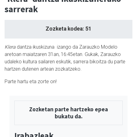
sarrerak
Zozketa kodea: 51
Klera
dantza ikuskizuna izango da Zarauzko Modelo
aretoan maiatzaren 31an, 16:45etan. Gukak, Zarauzko
udaleko kultura sailaren eskutik, sarrera bikoitza du parte
hartzen dutenen artean zozkatzeko.
Parte hartu eta zorte on!
Zozketan parte hartzeko epea
bukatu da.
Irabazleak