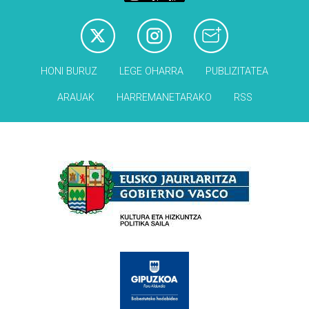
HONI BURUZ
LEGE OHARRA
PUBLIZITATEA
ARAUAK
HARREMANETARAKO
RSS
Babesleak