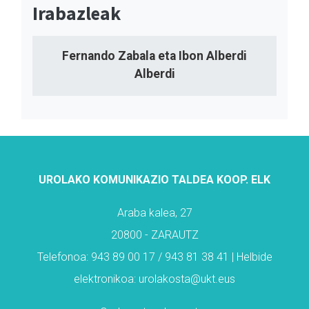
Irabazleak
Fernando Zabala eta Ibon Alberdi
Alberdi
UROLAKO KOMUNIKAZIO TALDEA KOOP. ELK
Araba kalea, 27
20800 - ZARAUTZ
Telefonoa: 943 89 00 17 / 943 81 38 41 | Helbide
elektronikoa: urolakosta@ukt.eus