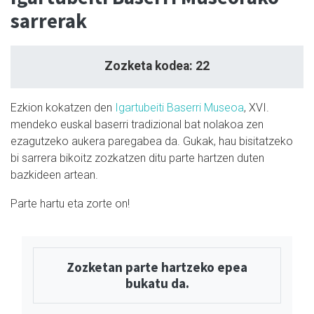
sarrerak
Zozketa kodea: 22
Ezkion kokatzen den
Igartubeiti Baserri Museoa
, XVI.
mendeko euskal baserri tradizional bat nolakoa zen
ezagutzeko aukera paregabea da. Gukak, hau bisitatzeko
bi sarrera bikoitz zozkatzen ditu parte hartzen duten
bazkideen artean.
Parte hartu eta zorte on!
Zozketan parte hartzeko epea
bukatu da.