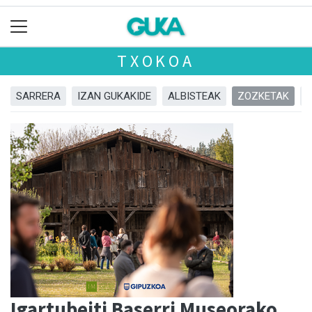
TXOKOA
SARRERA
IZAN GUKAKIDE
ALBISTEAK
ZOZKETAK
Igartubeiti Baserri Museorako