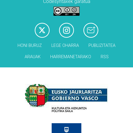
Codesyntaxek garatua
HONI BURUZ
LEGE OHARRA
PUBLIZITATEA
ARAUAK
HARREMANETARAKO
RSS
Babesleak