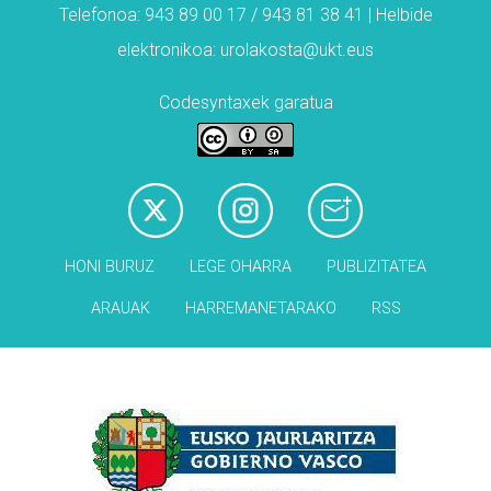
Telefonoa: 943 89 00 17 / 943 81 38 41 | Helbide
elektronikoa: urolakosta@ukt.eus
Codesyntaxek garatua
HONI BURUZ
LEGE OHARRA
PUBLIZITATEA
ARAUAK
HARREMANETARAKO
RSS
Babesleak