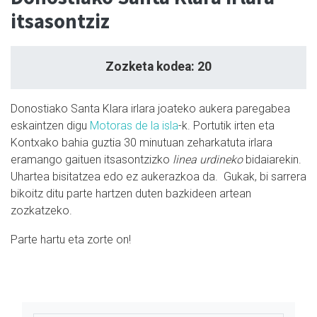
itsasontziz
Zozketa kodea: 20
Donostiako Santa Klara irlara joateko aukera paregabea
eskaintzen digu
Motoras de la isla
-k. Portutik irten eta
Kontxako bahia guztia 30 minutuan zeharkatuta irlara
eramango gaituen itsasontzizko
linea urdineko
bidaiarekin.
Uhartea bisitatzea edo ez aukerazkoa da. Gukak, bi sarrera
bikoitz ditu parte hartzen duten bazkideen artean
zozkatzeko.
Parte hartu eta zorte on!