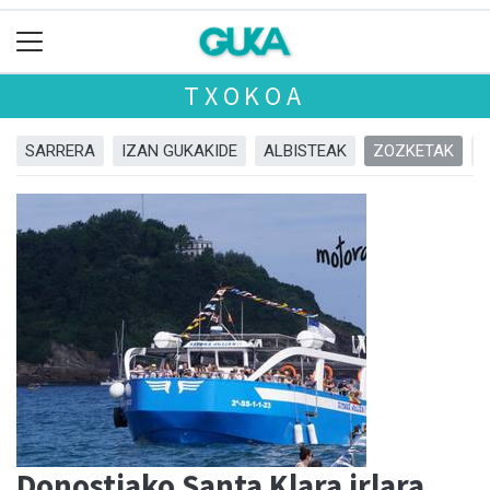
TXOKOA
SARRERA
IZAN GUKAKIDE
ALBISTEAK
ZOZKETAK
Donostiako Santa Klara irlara