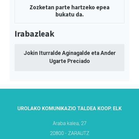
Zozketan parte hartzeko epea
bukatu da.
Irabazleak
Jokin Iturralde Aginagalde eta Ander
Ugarte Preciado
UROLAKO KOMUNIKAZIO TALDEA KOOP. ELK
Araba kalea, 27
20800 - ZARAUTZ