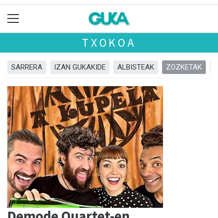
TXOKOA
SARRERA
IZAN GUKAKIDE
ALBISTEAK
ZOZKETAK
Demode Quartet-en