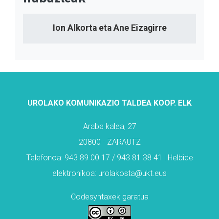
Ion Alkorta eta Ane Eizagirre
UROLAKO KOMUNIKAZIO TALDEA KOOP. ELK
Araba kalea, 27
20800 - ZARAUTZ
Telefonoa: 943 89 00 17 / 943 81 38 41 | Helbide
elektronikoa: urolakosta@ukt.eus
Codesyntaxek garatua