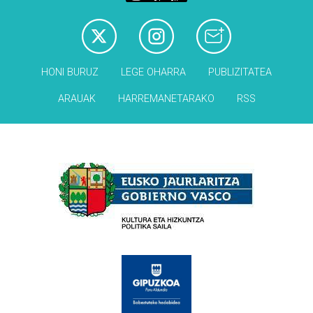
HONI BURUZ
LEGE OHARRA
PUBLIZITATEA
ARAUAK
HARREMANETARAKO
RSS
Babesleak