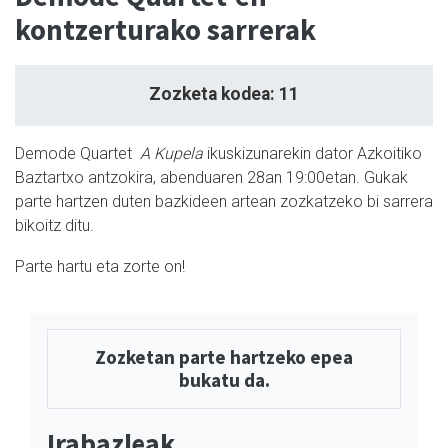
kontzerturako sarrerak
Zozketa kodea: 11
Demode Quartet
A Kupela
ikuskizunarekin dator Azkoitiko
Baztartxo antzokira, abenduaren 28an 19:00etan. Gukak
parte hartzen duten bazkideen artean zozkatzeko bi sarrera
bikoitz ditu.
Parte hartu eta zorte on!
Zozketan parte hartzeko epea
bukatu da.
Irabazleak