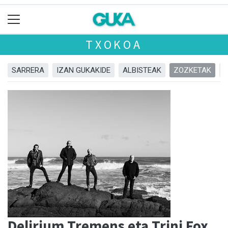
TXOKOA
SARRERA
IZAN GUKAKIDE
ALBISTEAK
ZOZKETAK
Delirium Tremens eta Trini Fox