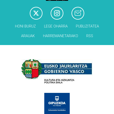
HONI BURUZ
LEGE OHARRA
PUBLIZITATEA
ARAUAK
HARREMANETARAKO
RSS
Babesleak