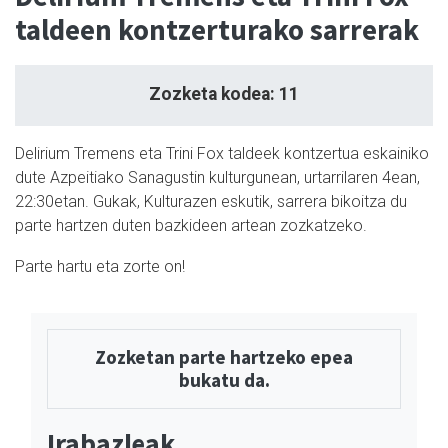
taldeen kontzerturako sarrerak
Zozketa kodea: 11
Delirium Tremens eta Trini Fox taldeek kontzertua eskainiko
dute Azpeitiako Sanagustin kulturgunean, urtarrilaren 4ean,
22:30etan. Gukak, Kulturazen eskutik, sarrera bikoitza du
parte hartzen duten bazkideen artean zozkatzeko.
Parte hartu eta zorte on!
Zozketan parte hartzeko epea
bukatu da.
Irabazleak