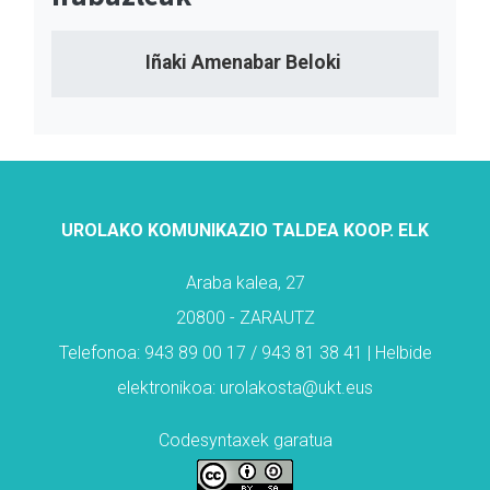
Iñaki Amenabar Beloki
UROLAKO KOMUNIKAZIO TALDEA KOOP. ELK
Araba kalea, 27
20800 - ZARAUTZ
Telefonoa: 943 89 00 17 / 943 81 38 41 | Helbide
elektronikoa: urolakosta@ukt.eus
Codesyntaxek garatua