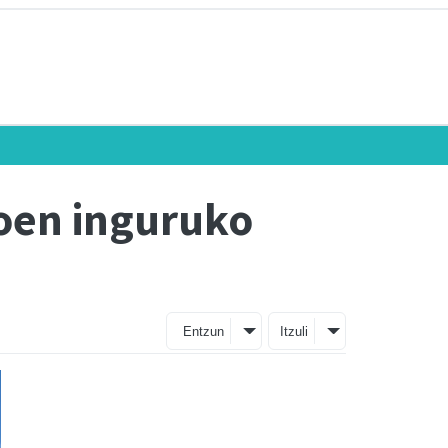
koen inguruko
Entzun
Itzuli