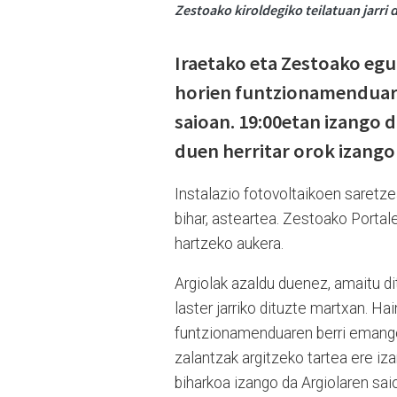
Zestoako kiroldegiko teilatuan jarri 
Iraetako eta Zestoako egu
horien funtzionamenduar
saioan. 19:00etan izango d
duen herritar orok izango
Instalazio fotovoltaikoen saretzea
bihar, asteartea. Zestoako Portale
hartzeko aukera.
Argiolak azaldu duenez, amaitu di
laster jarriko dituzte martxan. H
funtzionamenduaren berri emango 
zalantzak argitzeko tartea ere iz
biharkoa izango da Argiolaren sa