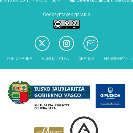
: 943 89 00 17 / 943 81 38 41 | Helbide elektronikoa: urolakos
Codesyntaxek garatua
LEGE OHARRA
PUBLIZITATEA
ARAUAK
HARREMANET
Babesleak