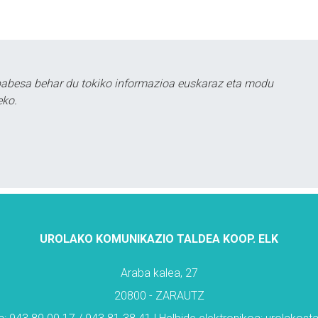
babesa behar du tokiko informazioa euskaraz eta modu
eko.
UROLAKO KOMUNIKAZIO TALDEA KOOP. ELK
Araba kalea, 27
20800 - ZARAUTZ