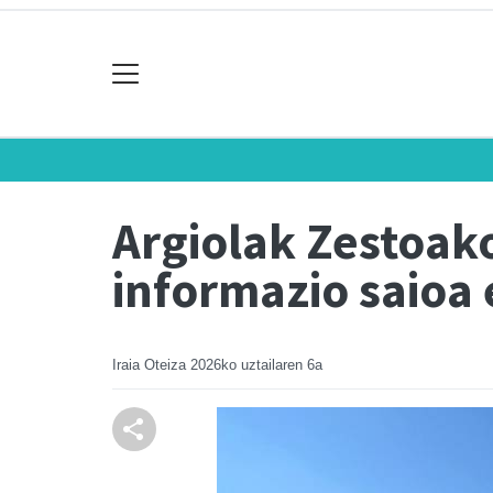
Argiolak Zestoako
informazio saioa 
Iraia Oteiza
2026ko uztailaren 6a