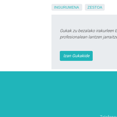
INGURUMENA
ZESTOA
Gukak zu bezalako irakurleen 
profesionalean lantzen jarraitz
Izan Gukakide