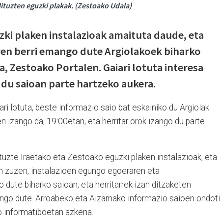
dituzten eguzki plakak. (Zestoako Udala)
zki plaken instalazioak amaituta daude, eta
en berri emango dute Argiolakoek biharko
a, Zestoako Portalen. Gaiari lotuta interesa
 du saioan parte hartzeko aukera.
ri lotuta, beste informazio saio bat eskainiko du Argiolak
n izango da, 19:00etan, eta herritar orok izango du parte
tuzte Iraetako eta Zestoako eguzki plaken instalazioak, eta
ain zuzen, instalazioen egungo egoeraren eta
dute biharko saioan, eta herritarrek izan ditzaketen
ango dute. Arroabeko eta Aizarnako informazio saioen ondoti
io informatiboetan azkena.