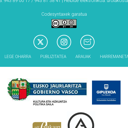
: 943 89 00 17 / 943 81 38 41 | Helbide elektronikoa: urolakos
Codesyntaxek garatua
LEGE OHARRA
PUBLIZITATEA
ARAUAK
HARREMANET
Babesleak