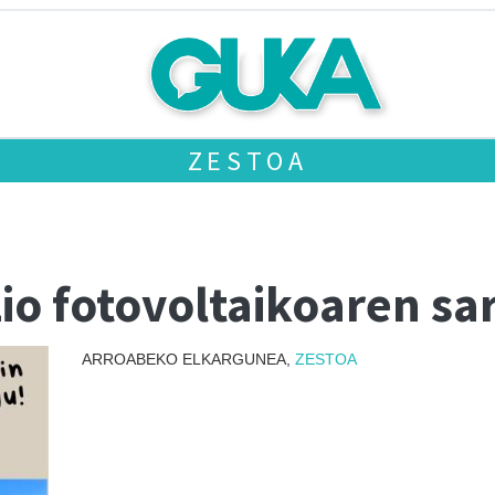
ZESTOA
zio fotovoltaikoaren sa
ARROABEKO ELKARGUNEA,
ZESTOA