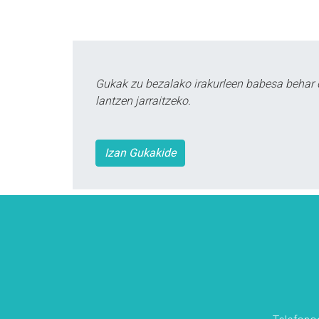
Gukak zu bezalako irakurleen babesa behar 
lantzen jarraitzeko.
Izan Gukakide