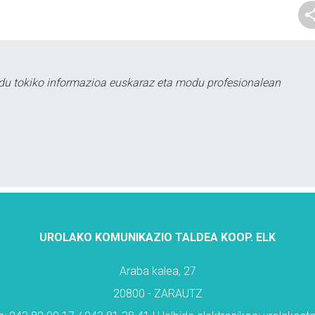
du tokiko informazioa euskaraz eta modu profesionalean
UROLAKO KOMUNIKAZIO TALDEA KOOP. ELK
Araba kalea, 27
20800 - ZARAUTZ