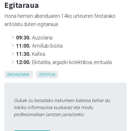
Egitaraua
Hona hemen abenduaren 14ko urteurren festarako
antolatu duten egitaraua:
09:30.
Auzolana.
11:00.
Amillubi bisita.
11:30.
Kafea.
12:00.
Ekitaldia, argazki kolektiboa, errituala...
EKONOMIA
ZESTOA
Gukak zu bezalako irakurleen babesa behar du
tokiko informazioa euskaraz eta modu
profesionalean lantzen jarraitzeko.