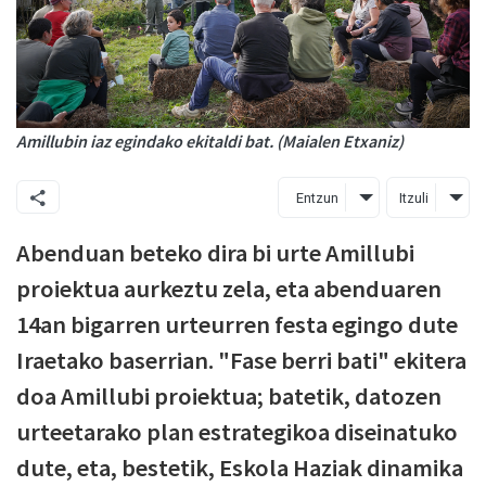
Amillubin iaz egindako ekitaldi bat. (Maialen Etxaniz)
Entzun
Itzuli
Abenduan beteko dira bi urte Amillubi
proiektua aurkeztu zela, eta abenduaren
14an bigarren urteurren festa egingo dute
Iraetako baserrian. "Fase berri bati" ekitera
doa Amillubi proiektua; batetik, datozen
urteetarako plan estrategikoa diseinatuko
dute, eta, bestetik, Eskola Haziak dinamika