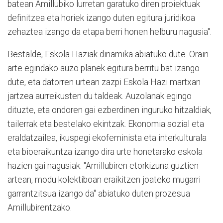
batean Amillubiko lurretan garatuko diren proiektuak
definitzea eta horiek izango duten egitura juridikoa
zehaztea izango da etapa berri honen helburu nagusia".
Bestalde, Eskola Haziak dinamika abiatuko dute. Orain
arte egindako auzo planek egitura berritu bat izango
dute, eta datorren urtean zazpi Eskola Hazi martxan
jartzea aurreikusten du taldeak. Auzolanak egingo
dituzte, eta ondoren gai ezberdinen inguruko hitzaldiak,
tailerrak eta bestelako ekintzak. Ekonomia sozial eta
eraldatzailea, ikuspegi ekofeminista eta interkulturala
eta bioeraikuntza izango dira urte honetarako eskola
hazien gai nagusiak. "Amillubiren etorkizuna guztien
artean, modu kolektiboan eraikitzen joateko mugarri
garrantzitsua izango da" abiatuko duten prozesua
Amillubirentzako.