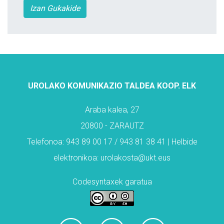
Izan Gukakide
UROLAKO KOMUNIKAZIO TALDEA KOOP. ELK
Araba kalea, 27
20800 - ZARAUTZ
Telefonoa: 943 89 00 17 / 943 81 38 41 | Helbide
elektronikoa: urolakosta@ukt.eus
Codesyntaxek garatua