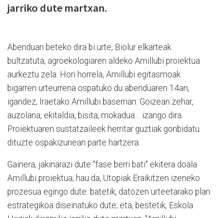
jarriko dute martxan.
Abenduan beteko dira bi urte, Biolur elkarteak
bultzatuta, agroekologiaren aldeko Amillubi proiektua
aurkeztu zela. Hori horrela, Amillubi egitasmoak
bigarren urteurrena ospatuko du abenduaren 14an,
igandez, Iraetako Amillubi baserrian. Goizean zehar,
auzolana, ekitaldia, bisita, mokadua… izango dira.
Proiektuaren sustatzaileek herritar guztiak gonbidatu
dituzte ospakizunean parte hartzera.
Gainera, jakinarazi dute "fase berri bati" ekitera doala
Amillubi proiektua; hau da, Utopiak Eraikitzen izeneko
prozesua egingo dute: batetik, datozen urteetarako plan
estrategikoa diseinatuko dute; eta, bestetik, Eskola