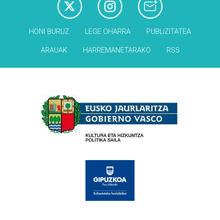
HONI BURUZ
LEGE OHARRA
PUBLIZITATEA
ARAUAK
HARREMANETARAKO
RSS
Babesleak