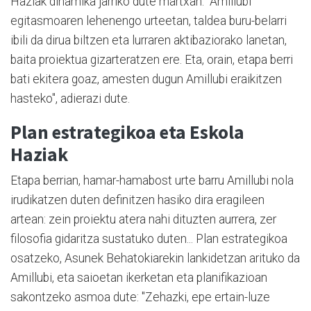
Haziak dinamika jarriko dute martxan. "Amillubi
egitasmoaren lehenengo urteetan, taldea buru-belarri
ibili da dirua biltzen eta lurraren aktibaziorako lanetan,
baita proiektua gizarteratzen ere. Eta, orain, etapa berri
bati ekitera goaz, amesten dugun Amillubi eraikitzen
hasteko", adierazi dute.
Plan estrategikoa eta Eskola
Haziak
Etapa berrian, hamar-hamabost urte barru Amillubi nola
irudikatzen duten definitzen hasiko dira eragileen
artean: zein proiektu atera nahi dituzten aurrera, zer
filosofia gidaritza sustatuko duten... Plan estrategikoa
osatzeko, Asunek Behatokiarekin lankidetzan arituko da
Amillubi, eta saioetan ikerketan eta planifikazioan
sakontzeko asmoa dute: "Zehazki, epe ertain-luze