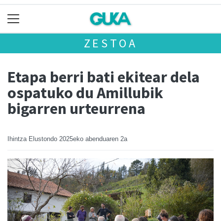
ZESTOA
Etapa berri bati ekitear dela
ospatuko du Amillubik
bigarren urteurrena
Ihintza Elustondo
2025eko abenduaren 2a