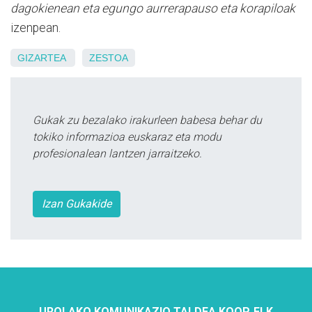
dagokienean eta egungo aurrerapauso eta korapiloak
izenpean.
GIZARTEA
ZESTOA
Gukak zu bezalako irakurleen babesa behar du
tokiko informazioa euskaraz eta modu
profesionalean lantzen jarraitzeko.
Izan Gukakide
UROLAKO KOMUNIKAZIO TALDEA KOOP. ELK