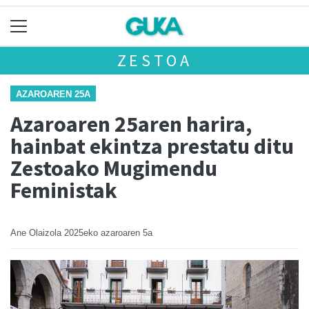
ZESTOA
AZAROAREN 25A
Azaroaren 25aren harira,
hainbat ekintza prestatu ditu
Zestoako Mugimendu
Feministak
Ane Olaizola
2025eko azaroaren 5a