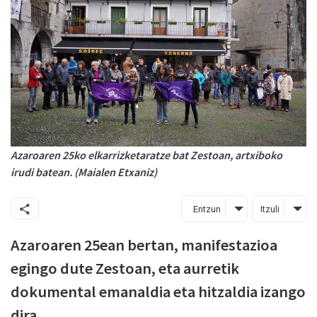
Azaroaren 25ko elkarrizketaratze bat Zestoan, artxiboko
irudi batean. (Maialen Etxaniz)
Entzun
Itzuli
Azaroaren 25ean bertan, manifestazioa
egingo dute Zestoan, eta aurretik
dokumental emanaldia eta hitzaldia izango
dira.