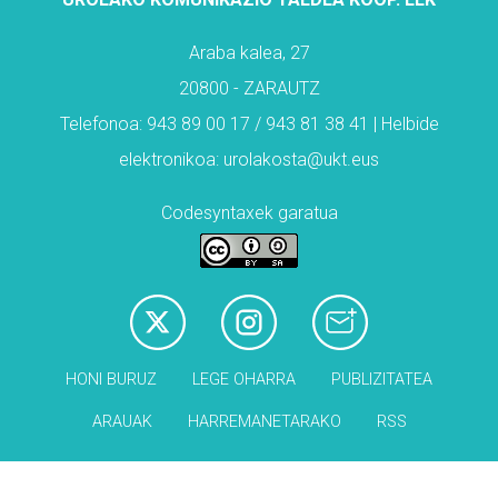
Araba kalea, 27
20800 - ZARAUTZ
Telefonoa: 943 89 00 17 / 943 81 38 41 | Helbide
elektronikoa: urolakosta@ukt.eus
Codesyntaxek garatua
HONI BURUZ
LEGE OHARRA
PUBLIZITATEA
ARAUAK
HARREMANETARAKO
RSS
Babesleak