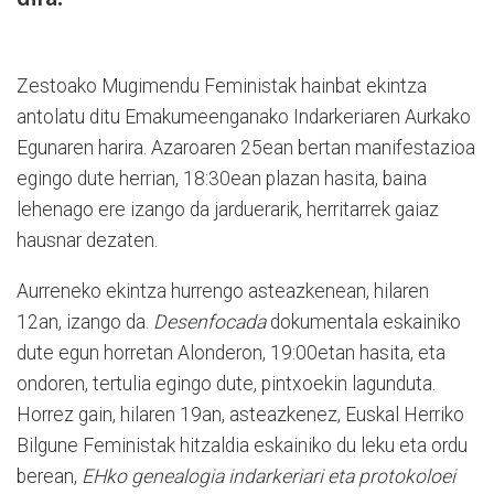
Zestoako Mugimendu Feministak hainbat ekintza
antolatu ditu Emakumeenganako Indarkeriaren Aurkako
Egunaren harira. Azaroaren 25ean bertan manifestazioa
egingo dute herrian, 18:30ean plazan hasita, baina
lehenago ere izango da jarduerarik, herritarrek gaiaz
hausnar dezaten.
Aurreneko ekintza hurrengo asteazkenean, hilaren
12an, izango da.
Desenfocada
dokumentala eskainiko
dute egun horretan Alonderon, 19:00etan hasita, eta
ondoren, tertulia egingo dute, pintxoekin lagunduta.
Horrez gain, hilaren 19an, asteazkenez, Euskal Herriko
Bilgune Feministak hitzaldia eskainiko du leku eta ordu
berean,
EHko genealogia indarkeriari eta protokoloei