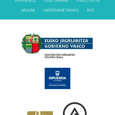
HONI BURUZ
LEGE OHARRA
PUBLIZITATEA
ARAUAK
HARREMANETARAKO
RSS
Babesleak