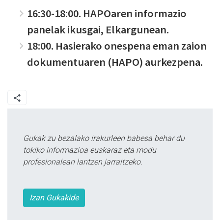
16:30-18:00. HAPOaren informazio
panelak ikusgai, Elkargunean.
18:00. Hasierako onespena eman zaion
dokumentuaren (HAPO) aurkezpena.
Gukak zu bezalako irakurleen babesa behar du
tokiko informazioa euskaraz eta modu
profesionalean lantzen jarraitzeko.
Izan Gukakide