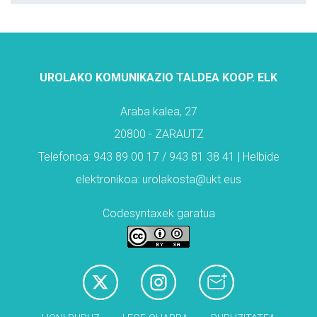
UROLAKO KOMUNIKAZIO TALDEA KOOP. ELK
Araba kalea, 27
20800 - ZARAUTZ
Telefonoa: 943 89 00 17 / 943 81 38 41 | Helbide
elektronikoa: urolakosta@ukt.eus
Codesyntaxek garatua