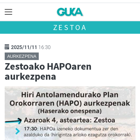
ZESTOA
2025/11/11
16:30
AURKEZPENA
Zestoako HAPOaren
aurkezpena