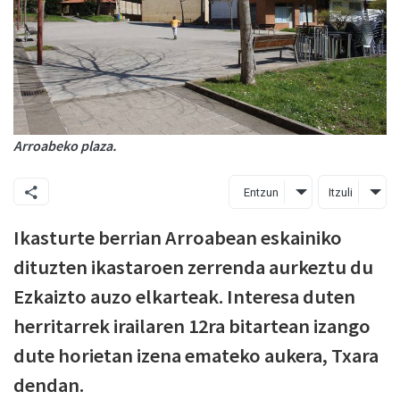
Arroabeko plaza.
Entzun
Itzuli
Ikasturte berrian Arroabean eskainiko
dituzten ikastaroen zerrenda aurkeztu du
Ezkaizto auzo elkarteak. Interesa duten
herritarrek irailaren 12ra bitartean izango
dute horietan izena emateko aukera, Txara
dendan.