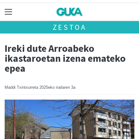
ZESTOA
Ireki dute Arroabeko
ikastaroetan izena emateko
epea
Maddi Txintxurreta
2025eko irailaren 3a