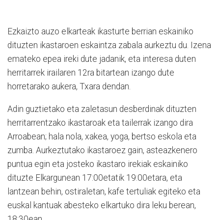
Ezkaizto auzo elkarteak ikasturte berrian eskainiko
dituzten ikastaroen eskaintza zabala aurkeztu du. Izena
emateko epea ireki dute jadanik, eta interesa duten
herritarrek irailaren 12ra bitartean izango dute
horretarako aukera, Txara dendan.
Adin guztietako eta zaletasun desberdinak dituzten
herritarrentzako ikastaroak eta tailerrak izango dira
Arroabean; hala nola, xakea, yoga, bertso eskola eta
zumba. Aurkeztutako ikastaroez gain, asteazkenero
puntua egin eta josteko ikastaro irekiak eskainiko
dituzte Elkargunean 17:00etatik 19:00etara, eta
lantzean behin, ostiraletan, kafe tertuliak egiteko eta
euskal kantuak abesteko elkartuko dira leku berean,
18:30ean.