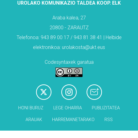
UROLAKO KOMUNIKAZIO TALDEA KOOP. ELK
Araba kalea, 27
20800 - ZARAUTZ
Telefonoa: 943 89 00 17 / 943 81 38 41 | Helbide
elektronikoa: urolakosta@ukt.eus
Codesyntaxek garatua
HONI BURUZ
LEGE OHARRA
PUBLIZITATEA
ARAUAK
HARREMANETARAKO
RSS