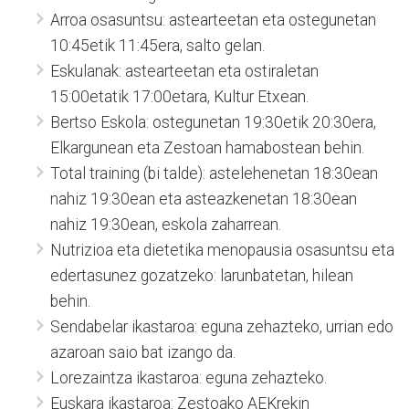
Arroa osasuntsu: astearteetan eta ostegunetan
10:45etik 11:45era, salto gelan.
Eskulanak: astearteetan eta ostiraletan
15:00etatik 17:00etara, Kultur Etxean.
Bertso Eskola: ostegunetan 19:30etik 20:30era,
Elkargunean eta Zestoan hamabostean behin.
Total training (bi talde): astelehenetan 18:30ean
nahiz 19:30ean eta asteazkenetan 18:30ean
nahiz 19:30ean, eskola zaharrean.
Nutrizioa eta dietetika menopausia osasuntsu eta
edertasunez gozatzeko: larunbatetan, hilean
behin.
Sendabelar ikastaroa: eguna zehazteko, urrian edo
azaroan saio bat izango da.
Lorezaintza ikastaroa: eguna zehazteko.
Euskara ikastaroa: Zestoako AEKrekin