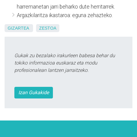
harremanetan jarri beharko dute herritarrek.
Argazkilaritza ikastaroa: eguna zehazteko.
GIZARTEA
ZESTOA
Gukak zu bezalako irakurleen babesa behar du
tokiko informazioa euskaraz eta modu
profesionalean lantzen jarraitzeko.
Izan Gukakide