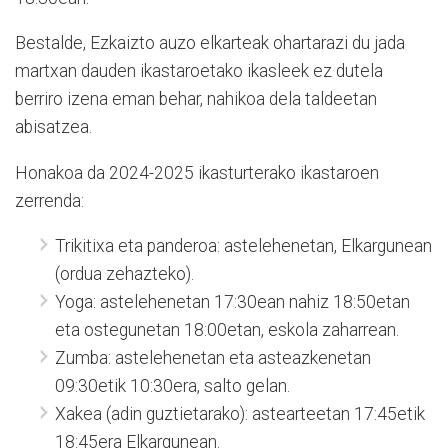
Bestalde, Ezkaizto auzo elkarteak ohartarazi du jada
martxan dauden ikastaroetako ikasleek ez dutela
berriro izena eman behar, nahikoa dela taldeetan
abisatzea.
Honakoa da 2024-2025 ikasturterako ikastaroen
zerrenda:
Trikitixa eta panderoa: astelehenetan, Elkargunean
(ordua zehazteko).
Yoga: astelehenetan 17:30ean nahiz 18:50etan
eta ostegunetan 18:00etan, eskola zaharrean.
Zumba: astelehenetan eta asteazkenetan
09:30etik 10:30era, salto gelan.
Xakea (adin guztietarako): astearteetan 17:45etik
18:45era Elkargunean.