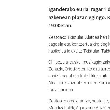
Iganderako euria iragarri 
azkenean plazan egingo. K
19:00etan.
Zestoako Txistulari Alardea herrik
dagoela eta, kontzertua kiroldegik
hasiko da Idiakaitz Txistulari Ta
Ohi bezala, euskal musikagintzako
Zehazki, Oriotik etorriko dira aurt
nahiz Imanol eta Iratz Urkizu ait
Aldalurrek zuzentzen duen Zumai
taula gainean.
Zestoako ordezkaritza, bestalde,
Mendizabalek, Agurtzane Auzmend