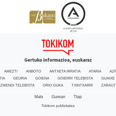
Gertuko informazioa, euskaraz
AMEZTI
ANBOTO
ANTXETA IRRATIA
ATARIA
AZP
TIA
GEURIA
GOIENA
GOIERRI TELEBISTA
GUAIXE
IZMENDI TELEBISTA
ORIO GUKA
TXINTXARRI
ZARAUT
Matx
Gurean
Ttap
Tokikom publizitatea
v16.25.0