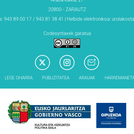
20800 - ZARAUTZ
: 943 89 00 17 / 943 81 38 41 | Helbide elektronikoa: urolakos
Codesyntaxek garatua
LEGE OHARRA
PUBLIZITATEA
ARAUAK
HARREMANET
Babesleak