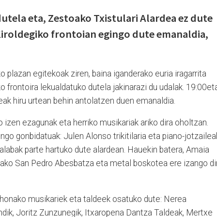
dutela eta, Zestoako Txistulari Alardea ez dute
iroldegiko frontoian egingo dute emanaldia,
o plazan egitekoak ziren, baina iganderako euria iragarrita
o frontoira lekualdatuko dutela jakinarazi du udalak. 19:00et
ldeak hiru urtean behin antolatzen duen emanaldia.
 izen ezagunak eta herriko musikariak ariko dira oholtzan.
engo gonbidatuak: Julen Alonso trikitilaria eta piano-jotzailea
a-alabak parte hartuko dute alardean. Hauekin batera, Amaia
ako San Pedro Abesbatza eta metal boskotea ere izango di
 honako musikariek eta taldeek osatuko dute: Nerea
ik, Joritz Zunzunegik, Itxaropena Dantza Taldeak, Mertxe