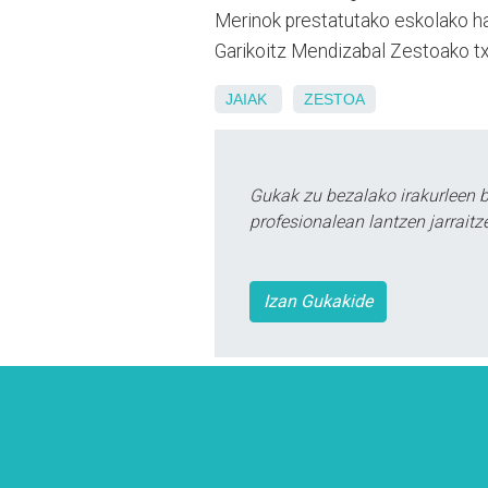
Merinok prestatutako eskolako hau
Garikoitz Mendizabal Zestoako tx
JAIAK
ZESTOA
Gukak zu bezalako irakurleen 
profesionalean lantzen jarraitz
Izan Gukakide