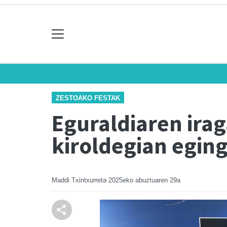
ZESTOAKO FESTAK
Eguraldiaren irag
kiroldegian egin
Maddi Txintxurreta
2025eko abuztuaren 29a