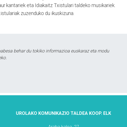
r kantariek eta Idiakaitz Txistulari taldeko musikariek.
istulariak zuzenduko du ikuskizuna.
babesa behar du tokiko informazioa euskaraz eta modu
eko.
UROLAKO KOMUNIKAZIO TALDEA KOOP. ELK
Araba kalea, 27