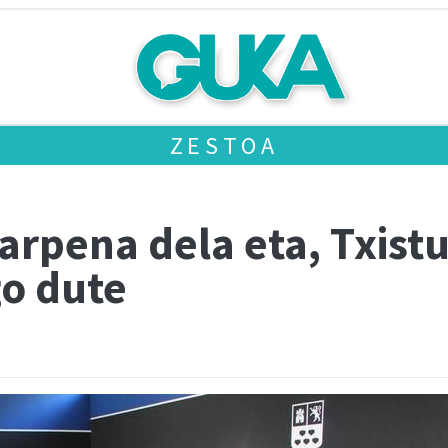
ZESTOA
arpena dela eta, Txistu
go dute