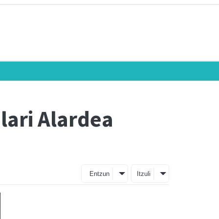
lari Alardea
Entzun
Itzuli