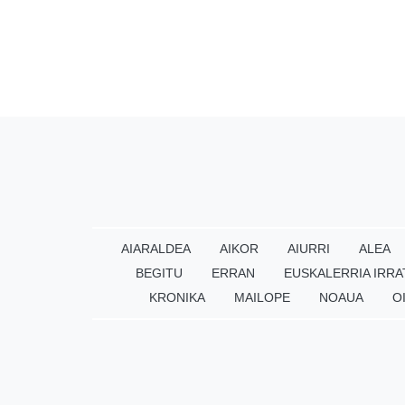
AIARALDEA
AIKOR
AIURRI
ALEA
BEGITU
ERRAN
EUSKALERRIA IRRA
KRONIKA
MAILOPE
NOAUA
O