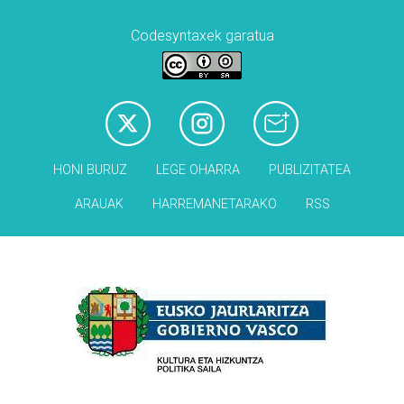
Codesyntaxek garatua
HONI BURUZ
LEGE OHARRA
PUBLIZITATEA
ARAUAK
HARREMANETARAKO
RSS
Babesleak