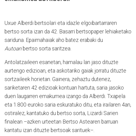
Uxue Alberdi bertsolari eta idazle elgoibartarraren
bertso sorta izan da 42. Basarri bertsopaper lehiaketako
sariduna. Epaimahaiak aho batez erabaki du
Autoan
bertso sorta saritzea.
Antolatzaileen esanetan, hamalau lan jaso dituzte
aurtengo edizioan, eta askotariko gaiak jorratu dituzte
sortzaileek horietan. Gainera, zehaztu dutenez,
sariketaren 42 edizioak kontuan hartuta, saria jasoko
duen laugarren emakumea izango da Alberdi. Txapela
eta 1.800 euroko saria eskuratuko ditu, eta irailaren 4an,
ostiralez, kantatuko du bertso sorta, Lizardi Sarien
finalean –azken urteetan Bertso Astearen barruan
kantatu izan dituzte bertsoak sarituek–.