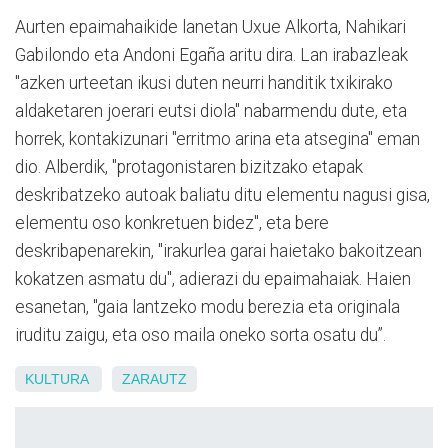
Aurten epaimahaikide lanetan Uxue Alkorta, Nahikari
Gabilondo eta Andoni Egaña aritu dira. Lan irabazleak
"azken urteetan ikusi duten neurri handitik txikirako
aldaketaren joerari eutsi diola" nabarmendu dute, eta
horrek, kontakizunari "erritmo arina eta atsegina" eman
dio. Alberdik, "protagonistaren bizitzako etapak
deskribatzeko autoak baliatu ditu elementu nagusi gisa,
elementu oso konkretuen bidez", eta bere
deskribapenarekin, "irakurlea garai haietako bakoitzean
kokatzen asmatu du", adierazi du epaimahaiak. Haien
esanetan, "gaia lantzeko modu berezia eta originala
iruditu zaigu, eta oso maila oneko sorta osatu du”.
KULTURA
ZARAUTZ