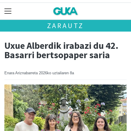
ZARAUTZ
Uxue Alberdik irabazi du 42.
Basarri bertsopaper saria
Enara Ariznabarreta
2026ko uztailaren 8a