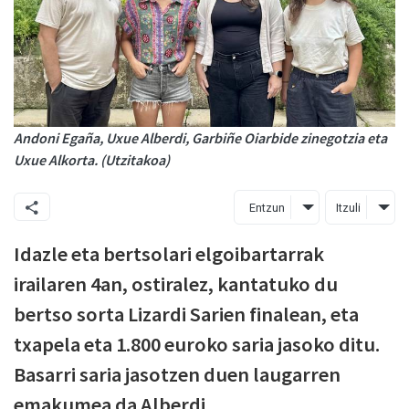
Andoni Egaña, Uxue Alberdi, Garbiñe Oiarbide zinegotzia eta
Uxue Alkorta. (Utzitakoa)
Entzun
Itzuli
Idazle eta bertsolari elgoibartarrak
irailaren 4an, ostiralez, kantatuko du
bertso sorta Lizardi Sarien finalean, eta
txapela eta 1.800 euroko saria jasoko ditu.
Basarri saria jasotzen duen laugarren
emakumea da Alberdi.