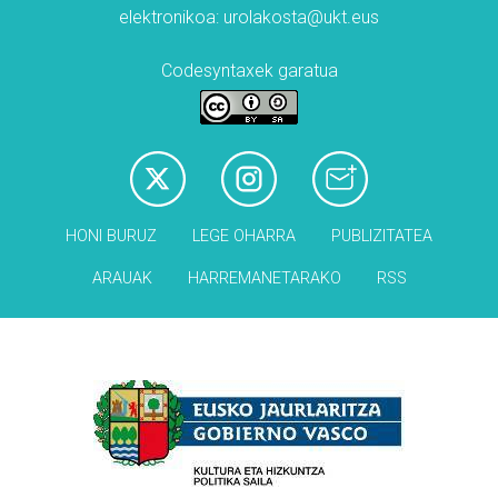
elektronikoa: urolakosta@ukt.eus
Codesyntaxek garatua
HONI BURUZ
LEGE OHARRA
PUBLIZITATEA
ARAUAK
HARREMANETARAKO
RSS
Babesleak