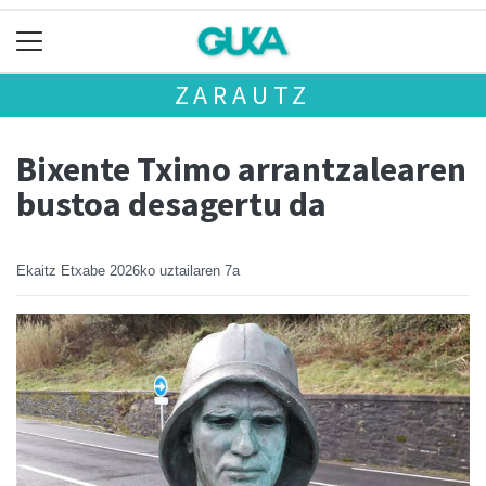
ZARAUTZ
Bixente Tximo arrantzalearen
bustoa desagertu da
Ekaitz Etxabe
2026ko uztailaren 7a