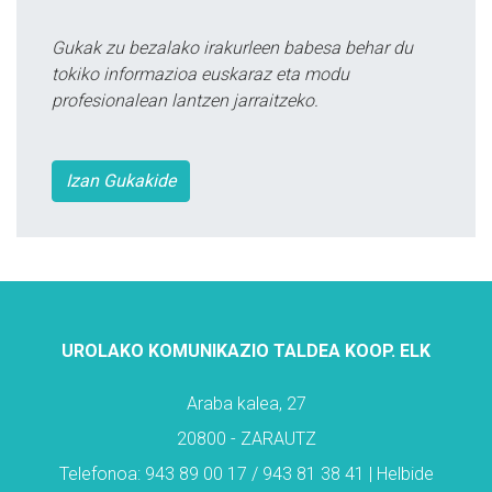
Gukak zu bezalako irakurleen babesa behar du
tokiko informazioa euskaraz eta modu
profesionalean lantzen jarraitzeko.
Izan Gukakide
UROLAKO KOMUNIKAZIO TALDEA KOOP. ELK
Araba kalea, 27
20800 - ZARAUTZ
Telefonoa: 943 89 00 17 / 943 81 38 41 | Helbide