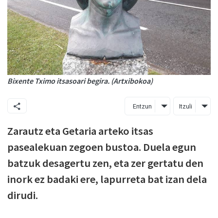
Bixente Tximo itsasoari begira. (Artxibokoa)
Entzun
Itzuli
Zarautz eta Getaria arteko itsas
pasealekuan zegoen bustoa. Duela egun
batzuk desagertu zen, eta zer gertatu den
inork ez badaki ere, lapurreta bat izan dela
dirudi.