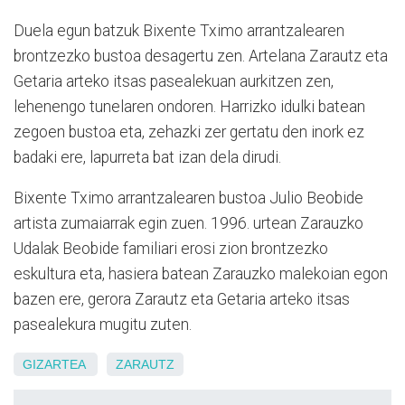
Duela egun batzuk Bixente Tximo arrantzalearen
brontzezko bustoa desagertu zen. Artelana Zarautz eta
Getaria arteko itsas pasealekuan aurkitzen zen,
lehenengo tunelaren ondoren. Harrizko idulki batean
zegoen bustoa eta, zehazki zer gertatu den inork ez
badaki ere, lapurreta bat izan dela dirudi.
Bixente Tximo arrantzalearen bustoa Julio Beobide
artista zumaiarrak egin zuen. 1996. urtean Zarauzko
Udalak Beobide familiari erosi zion brontzezko
eskultura eta, hasiera batean Zarauzko malekoian egon
bazen ere, gerora Zarautz eta Getaria arteko itsas
pasealekura mugitu zuten.
GIZARTEA
ZARAUTZ