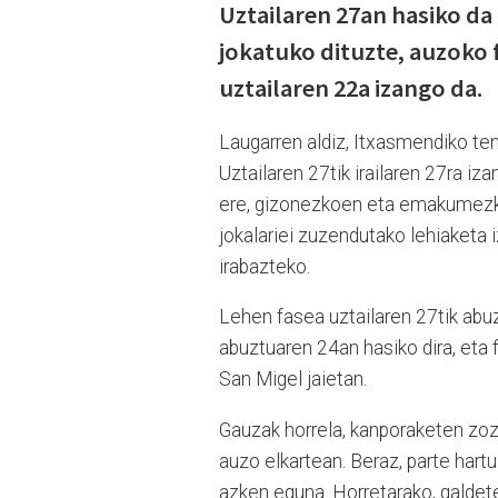
Uztailaren 27an hasiko da 
jokatuko dituzte, auzoko 
uztailaren 22a izango da.
Laugarren aldiz, Itxasmendiko te
Uztailaren 27tik irailaren 27ra iz
ere, gizonezkoen eta emakumezkoe
jokalariei zuzendutako lehiaketa i
irabazteko.
Lehen fasea uztailaren 27tik abuz
abuztuaren 24an hasiko dira, eta 
San Migel jaietan.
Gauzak horrela, kanporaketen zoz
auzo elkartean. Beraz, parte har
azken eguna. Horretarako, galdete