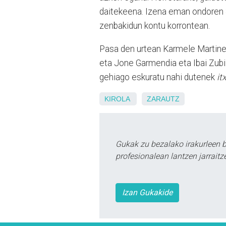
daitekeena. Izena eman ondoren
zenbakidun kontu korrontean.
Pasa den urtean Karmele Martinez
eta Jone Garmendia eta Ibai Zubiz
gehiago eskuratu nahi dutenek
it
KIROLA
ZARAUTZ
Gukak zu bezalako irakurleen 
profesionalean lantzen jarraitz
Izan Gukakide