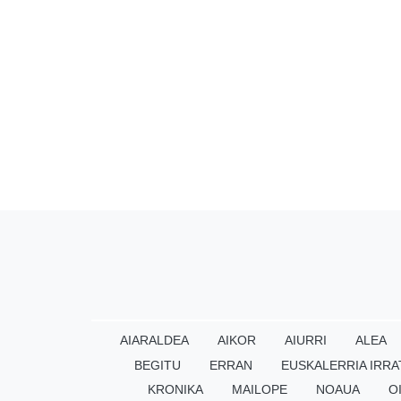
AIARALDEA
AIKOR
AIURRI
ALEA
BEGITU
ERRAN
EUSKALERRIA IRRA
KRONIKA
MAILOPE
NOAUA
O