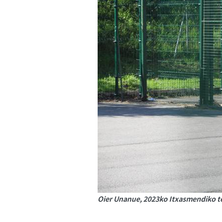
Oier Unanue, 2023ko Itxasmendiko ten