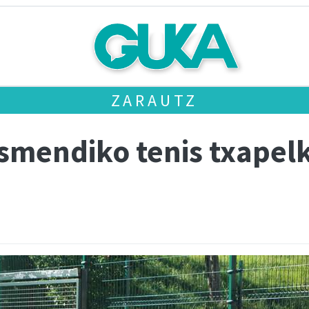
ZARAUTZ
asmendiko tenis txapel