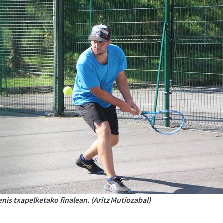
is txapelketako finalean. (Aritz Mutiozabal)