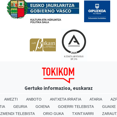
Gertuko informazioa, euskaraz
AMEZTI
ANBOTO
ANTXETA IRRATIA
ATARIA
AZP
TIA
GEURIA
GOIENA
GOIERRI TELEBISTA
GUAIXE
IZMENDI TELEBISTA
ORIO GUKA
TXINTXARRI
ZARAUT