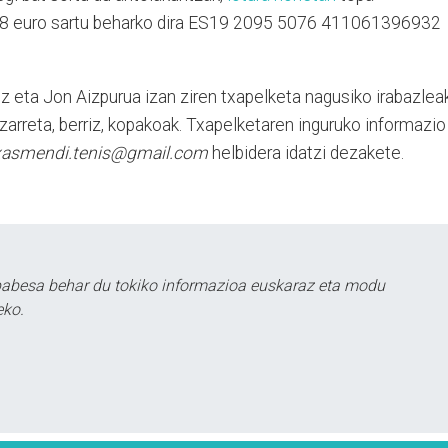
 8 euro sartu beharko dira ES19 2095 5076 411061396932
 eta Jon Aizpurua izan ziren txapelketa nagusiko irabazleak
arreta, berriz, kopakoak. Txapelketaren inguruko informazio
xasmendi.tenis@gmail.com
helbidera idatzi dezakete.
babesa behar du tokiko informazioa euskaraz eta modu
eko.