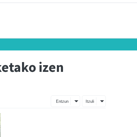
ketako izen
Entzun
Itzuli