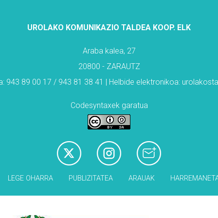
UROLAKO KOMUNIKAZIO TALDEA KOOP. ELK
Araba kalea, 27
20800 - ZARAUTZ
: 943 89 00 17 / 943 81 38 41 | Helbide elektronikoa: urolakos
Codesyntaxek garatua
LEGE OHARRA
PUBLIZITATEA
ARAUAK
HARREMANET
Babesleak