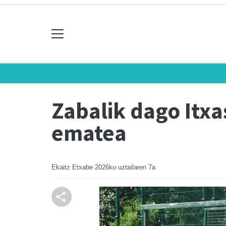
Zabalik dago Itx
ematea
Ekaitz Etxabe
2026ko uztailaren 7a