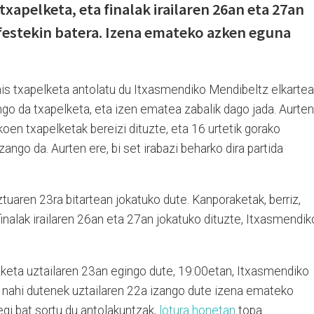
txapelketa, eta finalak irailaren 26an eta 27an
festekin batera. Izena emateko azken eguna
nis txapelketa antolatu du Itxasmendiko Mendibeltz elkartea
ango da txapelketa, eta izen ematea zabalik dago jada. Aurten
n txapelketak bereizi dituzte, eta 16 urtetik gorako
zango da. Aurten ere, bi set irabazi beharko dira partida
tuaren 23ra bitartean jokatuko dute. Kanporaketak, berriz,
finalak irailaren 26an eta 27an jokatuko dituzte, Itxasmendik
keta uztailaren 23an egingo dute, 19:00etan, Itxasmendiko
tu nahi dutenek uztailaren 22a izango dute izena emateko
gi bat sortu du antolakuntzak,
lotura honetan
topa