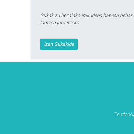
Gukak zu bezalako irakurleen babesa behar 
lantzen jarraitzeko.
Izan Gukakide
Telefonoa