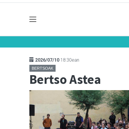
2026/07/10
18:30ean
BERTSOAK
Bertso Astea