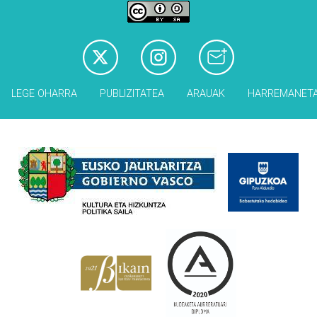
LEGE OHARRA
PUBLIZITATEA
ARAUAK
HARREMANET
Babesleak