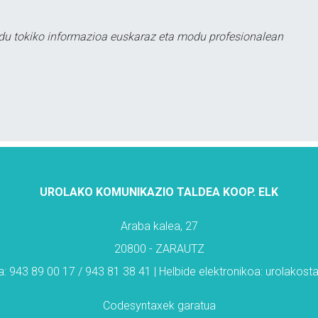
du tokiko informazioa euskaraz eta modu profesionalean
UROLAKO KOMUNIKAZIO TALDEA KOOP. ELK
Araba kalea, 27
20800 - ZARAUTZ
: 943 89 00 17 / 943 81 38 41 | Helbide elektronikoa: urolakos
Codesyntaxek garatua