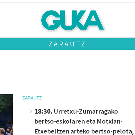
ZARAUTZ
ZARAUTZ
18:30.
Urretxu-Zumarragako
bertso-eskolaren eta Motxian-
Etxebeltzen arteko bertso-pelota,