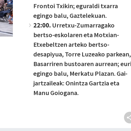
Frontoi Txikin; eguraldi txarra
egingo balu, Gaztelekuan.
22:00.
Urretxu-Zumarragako
bertso-eskolaren eta Motxian-
Etxebeltzen arteko bertso-
desapiyua, Torre Luzeako parkean,
Basarriren bustoaren aurrean; eur
egingo balu, Merkatu Plazan. Gai-
jartzaileak:
Onintza Gartzia eta
Manu Goiogana.