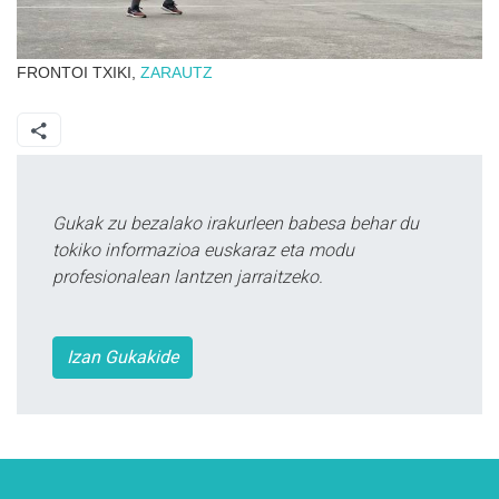
FRONTOI TXIKI,
ZARAUTZ
Gukak zu bezalako irakurleen babesa behar du
tokiko informazioa euskaraz eta modu
profesionalean lantzen jarraitzeko.
Izan Gukakide