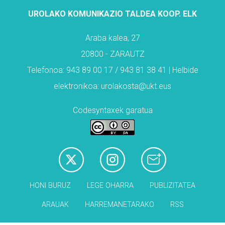
UROLAKO KOMUNIKAZIO TALDEA KOOP. ELK
Araba kalea, 27
20800 - ZARAUTZ
Telefonoa: 943 89 00 17 / 943 81 38 41 | Helbide
elektronikoa: urolakosta@ukt.eus
Codesyntaxek garatua
HONI BURUZ
LEGE OHARRA
PUBLIZITATEA
ARAUAK
HARREMANETARAKO
RSS