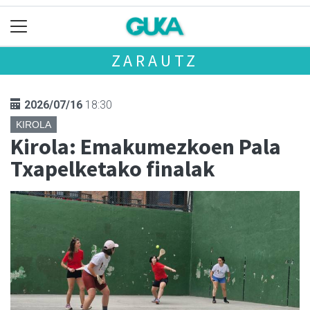
ZARAUTZ
2026/07/16
18:30
KIROLA
Kirola: Emakumezkoen Pala
Txapelketako finalak