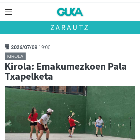
ZARAUTZ
2026/07/09
19:00
KIROLA
Kirola: Emakumezkoen Pala
Txapelketa