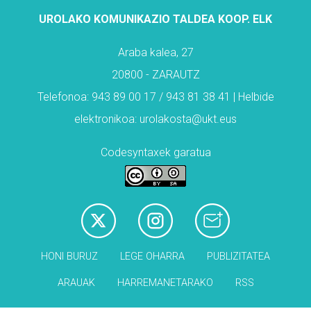
UROLAKO KOMUNIKAZIO TALDEA KOOP. ELK
Araba kalea, 27
20800 - ZARAUTZ
Telefonoa: 943 89 00 17 / 943 81 38 41 | Helbide
elektronikoa: urolakosta@ukt.eus
Codesyntaxek garatua
HONI BURUZ
LEGE OHARRA
PUBLIZITATEA
ARAUAK
HARREMANETARAKO
RSS