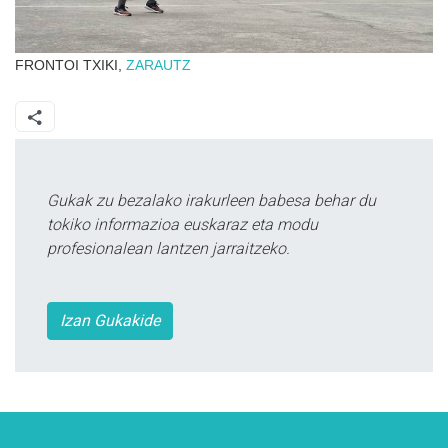
FRONTOI TXIKI,
ZARAUTZ
Gukak zu bezalako irakurleen babesa behar du
tokiko informazioa euskaraz eta modu
profesionalean lantzen jarraitzeko.
Izan Gukakide