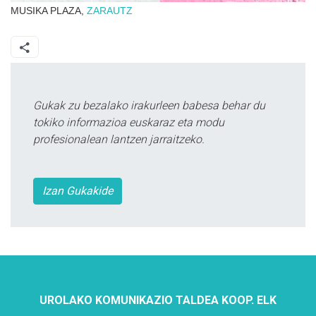
MUSIKA PLAZA,
ZARAUTZ
Gukak zu bezalako irakurleen babesa behar du
tokiko informazioa euskaraz eta modu
profesionalean lantzen jarraitzeko.
Izan Gukakide
UROLAKO KOMUNIKAZIO TALDEA KOOP. ELK