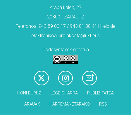
Araba kalea, 27
20800 - ZARAUTZ
Telefonoa: 943 89 00 17 / 943 81 38 41 | Helbide
elektronikoa: urolakosta@ukt.eus
Codesyntaxek garatua
HONI BURUZ
LEGE OHARRA
PUBLIZITATEA
ARAUAK
HARREMANETARAKO
RSS
Babesleak