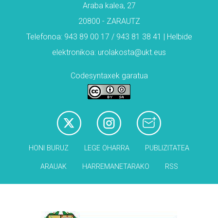
Araba kalea, 27
20800 - ZARAUTZ
Telefonoa: 943 89 00 17 / 943 81 38 41 | Helbide
elektronikoa: urolakosta@ukt.eus
Codesyntaxek garatua
HONI BURUZ
LEGE OHARRA
PUBLIZITATEA
ARAUAK
HARREMANETARAKO
RSS
Babesleak