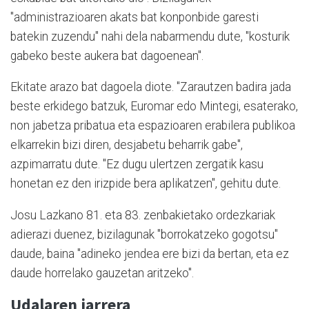
"administrazioaren akats bat konponbide garesti
batekin zuzendu" nahi dela nabarmendu dute, "kosturik
gabeko beste aukera bat dagoenean".
Ekitate arazo bat dagoela diote. "Zarautzen badira jada
beste erkidego batzuk, Euromar edo Mintegi, esaterako,
non jabetza pribatua eta espazioaren erabilera publikoa
elkarrekin bizi diren, desjabetu beharrik gabe",
azpimarratu dute. "Ez dugu ulertzen zergatik kasu
honetan ez den irizpide bera aplikatzen", gehitu dute.
Josu Lazkano 81. eta 83. zenbakietako ordezkariak
adierazi duenez, bizilagunak "borrokatzeko gogotsu"
daude, baina "adineko jendea ere bizi da bertan, eta ez
daude horrelako gauzetan aritzeko".
Udalaren jarrera