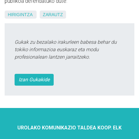
publikoa defendatuko dute.
HIRIGINTZA
ZARAUTZ
Gukak zu bezalako irakurleen babesa behar du
tokiko informazioa euskaraz eta modu
profesionalean lantzen jarraitzeko.
Izan Gukakide
UROLAKO KOMUNIKAZIO TALDEA KOOP. ELK