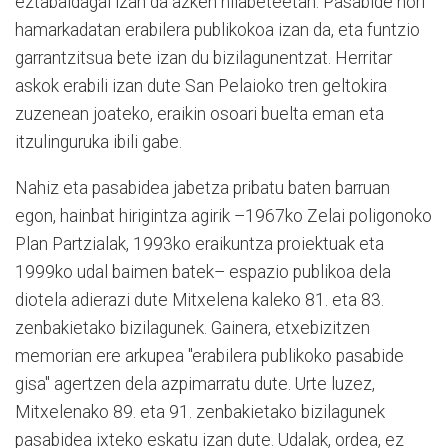
eztabaidagai izan da azken hilabeteetan. Pasabide hori
hamarkadatan erabilera publikokoa izan da, eta funtzio
garrantzitsua bete izan du bizilagunentzat. Herritar
askok erabili izan dute San Pelaioko tren geltokira
zuzenean joateko, eraikin osoari buelta eman eta
itzulinguruka ibili gabe.
Nahiz eta pasabidea jabetza pribatu baten barruan
egon, hainbat hirigintza agirik –1967ko Zelai poligonoko
Plan Partzialak, 1993ko eraikuntza proiektuak eta
1999ko udal baimen batek– espazio publikoa dela
diotela adierazi dute Mitxelena kaleko 81. eta 83.
zenbakietako bizilagunek. Gainera, etxebizitzen
memorian ere arkupea "erabilera publikoko pasabide
gisa" agertzen dela azpimarratu dute. Urte luzez,
Mitxelenako 89. eta 91. zenbakietako bizilagunek
pasabidea ixteko eskatu izan dute. Udalak, ordea, ez