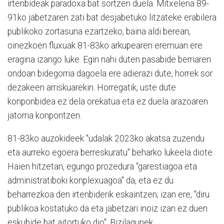
irtenbideak paradoxa bat sortzen duela. Mitxelena 89-
91ko jabetzaren zati bat desjabetuko litzateke erabilera
publikoko zortasuna ezartzeko, baina aldi berean,
oinezkoen fluxuak 81-83ko arkupearen eremuan ere
eragina izango luke. Egin nahi duten pasabide berriaren
ondoan bidegorria dagoela ere adierazi dute, horrek sor
dezakeen arriskuarekin. Horregatik, uste dute
konponbidea ez dela orekatua eta ez duela arazoaren
jatorria konpontzen.
81-83ko auzokideek "udalak 2023ko akatsa zuzendu
eta aurreko egoera berreskuratu" beharko lukeela diote.
Haien hitzetan, egungo prozedura "garestiagoa eta
administratiboki konplexuagoa" da, eta ez du
beharrezkoa den irtenbiderik eskaintzen; izan ere, "diru
publikoa kostatuko da eta jabetzari inoiz izan ez duen
eskubide bat aitortuko dio". Bizilagunek