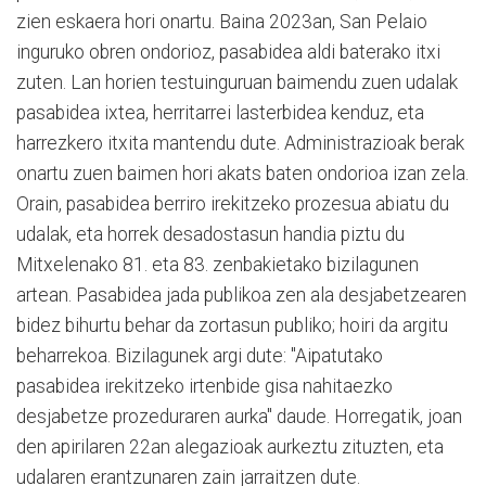
zien eskaera hori onartu. Baina 2023an, San Pelaio
inguruko obren ondorioz, pasabidea aldi baterako itxi
zuten. Lan horien testuinguruan baimendu zuen udalak
pasabidea ixtea, herritarrei lasterbidea kenduz, eta
harrezkero itxita mantendu dute. Administrazioak berak
onartu zuen baimen hori akats baten ondorioa izan zela.
Orain, pasabidea berriro irekitzeko prozesua abiatu du
udalak, eta horrek desadostasun handia piztu du
Mitxelenako 81. eta 83. zenbakietako bizilagunen
artean. Pasabidea jada publikoa zen ala desjabetzearen
bidez bihurtu behar da zortasun publiko; hoiri da argitu
beharrekoa. Bizilagunek argi dute: "Aipatutako
pasabidea irekitzeko irtenbide gisa nahitaezko
desjabetze prozeduraren aurka" daude. Horregatik, joan
den apirilaren 22an alegazioak aurkeztu zituzten, eta
udalaren erantzunaren zain jarraitzen dute.