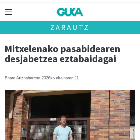
ZARAUTZ
Mitxelenako pasabidearen
desjabetzea eztabaidagai
Enara Ariznabarreta
2026ko ekainaren 11