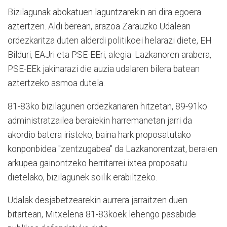
Bizilagunak abokatuen laguntzarekin ari dira egoera
aztertzen. Aldi berean, arazoa Zarauzko Udalean
ordezkaritza duten alderdi politikoei helarazi diete, EH
Bilduri, EAJri eta PSE-EEri, alegia. Lazkanoren arabera,
PSE-EEk jakinarazi die auzia udalaren bilera batean
aztertzeko asmoa dutela.
81-83ko bizilagunen ordezkariaren hitzetan, 89-91ko
administratzailea beraiekin harremanetan jarri da
akordio batera iristeko, baina hark proposatutako
konponbidea "zentzugabea" da Lazkanorentzat, beraien
arkupea gainontzeko herritarrei ixtea proposatu
dietelako, bizilagunek soilik erabiltzeko.
Udalak desjabetzearekin aurrera jarraitzen duen
bitartean, Mitxelena 81-83koek lehengo pasabide