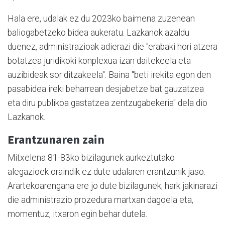
Hala ere, udalak ez du 2023ko baimena zuzenean
baliogabetzeko bidea aukeratu. Lazkanok azaldu
duenez, administrazioak adierazi die "erabaki hori atzera
botatzea juridikoki konplexua izan daitekeela eta
auzibideak sor ditzakeela". Baina "beti irekita egon den
pasabidea ireki beharrean desjabetze bat gauzatzea
eta diru publikoa gastatzea zentzugabekeria" dela dio
Lazkanok.
Erantzunaren zain
Mitxelena 81-83ko bizilagunek aurkeztutako
alegazioek oraindik ez dute udalaren erantzunik jaso.
Arartekoarengana ere jo dute bizilagunek; hark jakinarazi
die administrazio prozedura martxan dagoela eta,
momentuz, itxaron egin behar dutela.