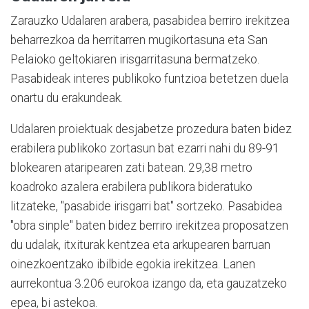
Zarauzko Udalaren arabera, pasabidea berriro irekitzea
beharrezkoa da herritarren mugikortasuna eta San
Pelaioko geltokiaren irisgarritasuna bermatzeko.
Pasabideak interes publikoko funtzioa betetzen duela
onartu du erakundeak.
Udalaren proiektuak desjabetze prozedura baten bidez
erabilera publikoko zortasun bat ezarri nahi du 89-91
blokearen ataripearen zati batean. 29,38 metro
koadroko azalera erabilera publikora bideratuko
litzateke, "pasabide irisgarri bat" sortzeko. Pasabidea
"obra sinple" baten bidez berriro irekitzea proposatzen
du udalak, itxiturak kentzea eta arkupearen barruan
oinezkoentzako ibilbide egokia irekitzea. Lanen
aurrekontua 3.206 eurokoa izango da, eta gauzatzeko
epea, bi astekoa.