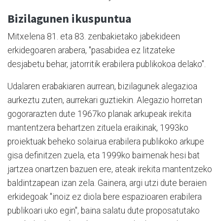
Bizilagunen ikuspuntua
Mitxelena 81. eta 83. zenbakietako jabekideen
erkidegoaren arabera, "pasabidea ez litzateke
desjabetu behar, jatorritik erabilera publikokoa delako".
Udalaren erabakiaren aurrean, bizilagunek alegazioa
aurkeztu zuten, aurrekari guztiekin. Alegazio horretan
gogorarazten dute 1967ko planak arkupeak irekita
mantentzera behartzen zituela eraikinak, 1993ko
proiektuak beheko solairua erabilera publikoko arkupe
gisa definitzen zuela, eta 1999ko baimenak hesi bat
jartzea onartzen bazuen ere, ateak irekita mantentzeko
baldintzapean izan zela. Gainera, argi utzi dute beraien
erkidegoak "inoiz ez diola bere espazioaren erabilera
publikoari uko egin", baina salatu dute proposatutako