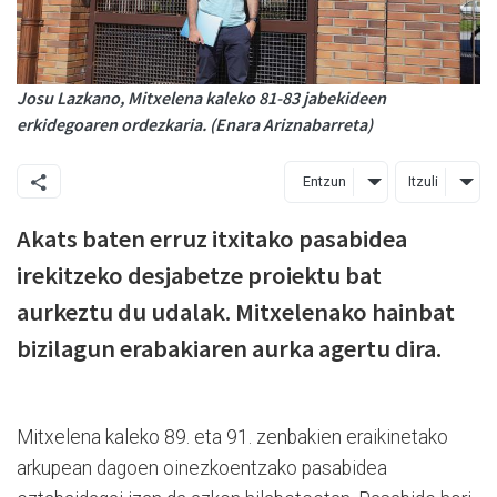
Josu Lazkano, Mitxelena kaleko 81-83 jabekideen
erkidegoaren ordezkaria. (Enara Ariznabarreta)
Entzun
Itzuli
Akats baten erruz itxitako pasabidea
irekitzeko desjabetze proiektu bat
aurkeztu du udalak. Mitxelenako hainbat
bizilagun erabakiaren aurka agertu dira.
Mitxelena kaleko 89. eta 91. zenbakien eraikinetako
arkupean dagoen oinezkoentzako pasabidea