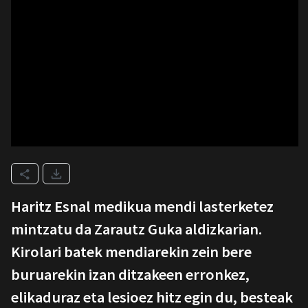
Haritz Esnal medikua mendi lasterketez
mintzatu da Zarautz Guka aldizkarian.
Kirolari batek mendiarekin zein bere
buruarekin izan ditzakeen erronkez,
elikaduraz eta lesioez hitz egin du, besteak