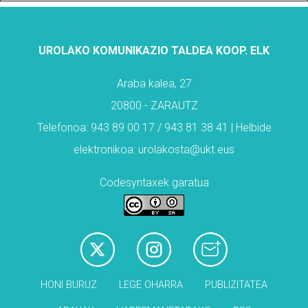
UROLAKO KOMUNIKAZIO TALDEA KOOP. ELK
Araba kalea, 27
20800 - ZARAUTZ
Telefonoa: 943 89 00 17 / 943 81 38 41 | Helbide
elektronikoa: urolakosta@ukt.eus
Codesyntaxek garatua
HONI BURUZ
LEGE OHARRA
PUBLIZITATEA