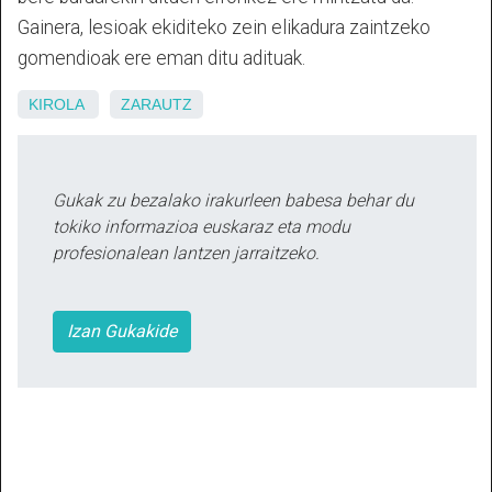
Gainera, lesioak ekiditeko zein elikadura zaintzeko
gomendioak ere eman ditu adituak.
KIROLA
ZARAUTZ
Gukak zu bezalako irakurleen babesa behar du
tokiko informazioa euskaraz eta modu
profesionalean lantzen jarraitzeko.
Izan Gukakide