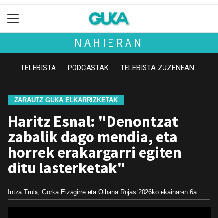
NAHIERAN
TELEBISTA
PODCASTAK
TELEBISTA ZUZENEAN
ZARAUTZ GUKA ELKARRIZKETAK
Haritz Esnal: "Denontzat
zabalik dago mendia, eta
horrek erakargarri egiten
ditu lasterketak"
Intza Trula, Gorka Eizagirre eta Oihana Rojas
2026ko ekainaren 6a