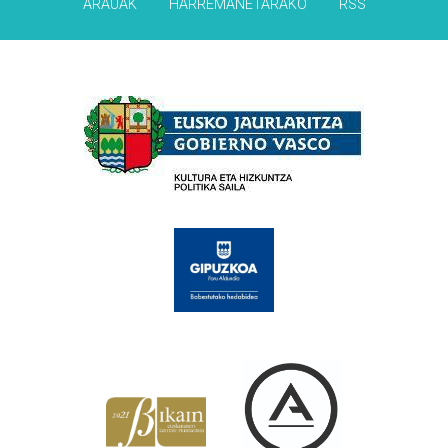
ARAUAK
HARREMANETARAKO
RSS
Babesleak