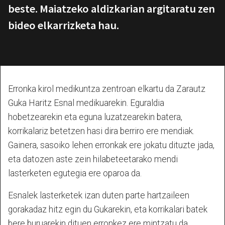
beste. Maiatzeko aldizkarian argitaratu zen
bideo elkarrizketa hau.
Erronka kirol medikuntza zentroan elkartu da Zarautz
Guka Haritz Esnal medikuarekin. Eguraldia
hobetzearekin eta eguna luzatzearekin batera,
korrikalariz betetzen hasi dira berriro ere mendiak.
Gainera, sasoiko lehen erronkak ere jokatu dituzte jada,
eta datozen aste zein hilabeteetarako mendi
lasterketen egutegia ere oparoa da.
Esnalek lasterketek izan duten parte hartzaileen
gorakadaz hitz egin du Gukarekin, eta korrikalari batek
bere buruarekin dituen erronkez ere mintzatu da.