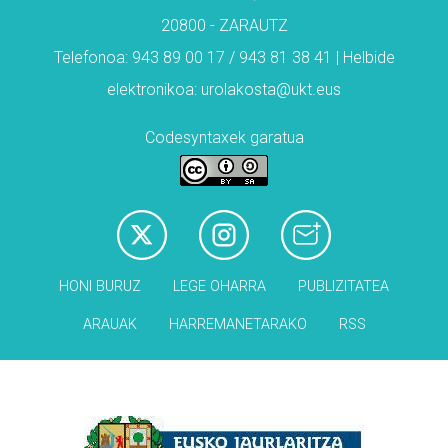
20800 - ZARAUTZ
Telefonoa: 943 89 00 17 / 943 81 38 41 | Helbide
elektronikoa: urolakosta@ukt.eus
Codesyntaxek garatua
HONI BURUZ
LEGE OHARRA
PUBLIZITATEA
ARAUAK
HARREMANETARAKO
RSS
Babesleak