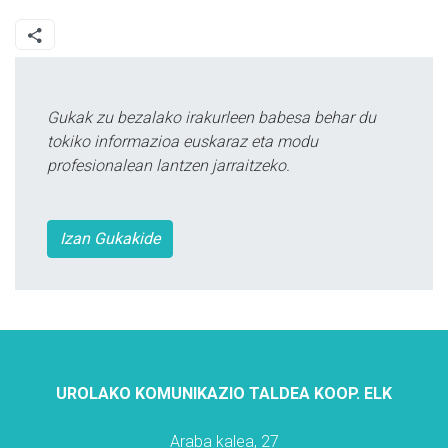
Gukak zu bezalako irakurleen babesa behar du
tokiko informazioa euskaraz eta modu
profesionalean lantzen jarraitzeko.
Izan Gukakide
UROLAKO KOMUNIKAZIO TALDEA KOOP. ELK
Araba kalea, 27