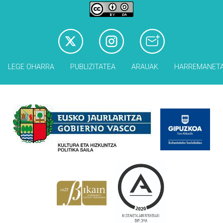
LEGE OHARRA
PUBLIZITATEA
ARAUAK
HARREMANET
Babesleak