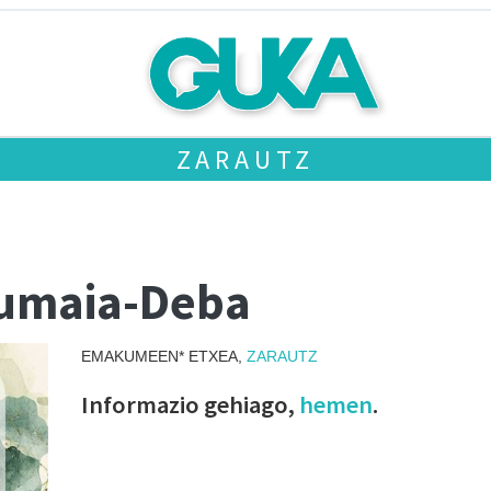
ZARAUTZ
 Zumaia-Deba
EMAKUMEEN* ETXEA,
ZARAUTZ
Informazio gehiago,
hemen
.