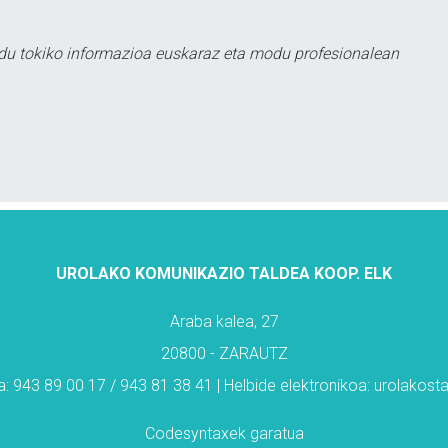
du tokiko informazioa euskaraz eta modu profesionalean
UROLAKO KOMUNIKAZIO TALDEA KOOP. ELK
Araba kalea, 27
20800 - ZARAUTZ
: 943 89 00 17 / 943 81 38 41 | Helbide elektronikoa: urolakos
Codesyntaxek garatua