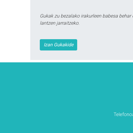
Gukak zu bezalako irakurleen babesa behar 
lantzen jarraitzeko.
Izan Gukakide
Telefonoa